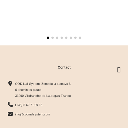
Contact
COD Nail System, Zone de la camave 3,
6 chemin du pastel
31290 Villefranche-de-Lauragais France
(+33) 5 62 71 09 18
info@codnailsystem.com