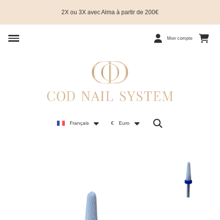
2X ou 3X avec Alma à partir de 200€
Mon compte
Français
€
Euro