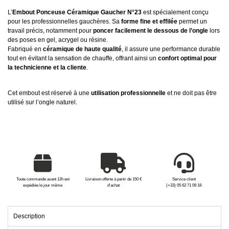
L’
Embout Ponceuse Céramique Gaucher N°23
est spécialement conçu
pour les professionnelles gauchères. Sa
forme fine et effilée
permet un
travail précis, notamment pour
poncer facilement le dessous de l’ongle
lors
des poses en gel, acrygel ou résine.
Fabriqué en
céramique de haute qualité
, il assure une performance durable
tout en évitant la sensation de chauffe, offrant ainsi un
confort optimal pour
la technicienne et la cliente
.
Cet embout est réservé à une
utilisation professionnelle
et ne doit pas être
utilisé sur l’ongle naturel.
Toute commande avant 12h est
Livraison offerte à partir de 150 €
Service client
expédiée le jour même
d'achat
(+33) 05 62 71 09 18
Description