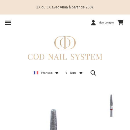
2X ou 3X avec Alma à partir de 200€
Mon compte
Français
€
Euro