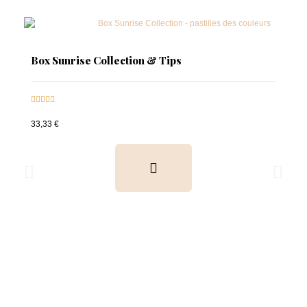
Box Sunrise Collection & Tips





33,33 €