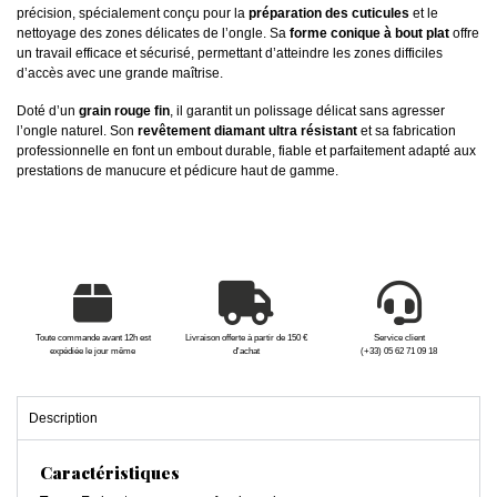
précision, spécialement conçu pour la
préparation des cuticules
et le
nettoyage des zones délicates de l’ongle. Sa
forme conique à bout plat
offre
un travail efficace et sécurisé, permettant d’atteindre les zones difficiles
d’accès avec une grande maîtrise.
Doté d’un
grain rouge fin
, il garantit un polissage délicat sans agresser
l’ongle naturel. Son
revêtement diamant ultra résistant
et sa fabrication
professionnelle en font un embout durable, fiable et parfaitement adapté aux
prestations de manucure et pédicure haut de gamme.
Toute commande avant 12h est
Livraison offerte à partir de 150 €
Service client
expédiée le jour même
d'achat
(+33) 05 62 71 09 18
Description
Caractéristiques