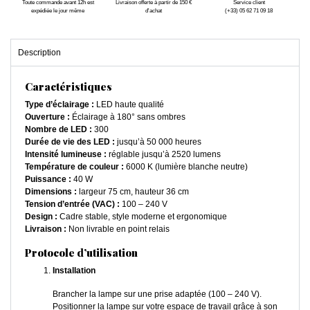
Toute commande avant 12h est
Livraison offerte à partir de 150 €
Service client
expédiée le jour même
d'achat
(+33) 05 62 71 09 18
Description
Caractéristiques
Type d’éclairage :
LED haute qualité
Ouverture :
Éclairage à 180° sans ombres
Nombre de LED :
300
Durée de vie des LED :
jusqu’à 50 000 heures
Intensité lumineuse :
réglable jusqu’à 2520 lumens
Température de couleur :
6000 K (lumière blanche neutre)
Puissance :
40 W
Dimensions :
largeur 75 cm, hauteur 36 cm
Tension d’entrée (VAC) :
100 – 240 V
Design :
Cadre stable, style moderne et ergonomique
Livraison :
Non livrable en point relais
Protocole d’utilisation
Installation
Brancher la lampe sur une prise adaptée (100 – 240 V).
Positionner la lampe sur votre espace de travail grâce à son