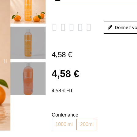





Donnez vo
4,58 €
4,58 €
4,58 € HT
Contenance
1000 ml
200ml