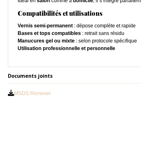
Idéal en
salon
comme à
domicile
, il s’intègre parfai
Compatibilités et utilisations
Vernis semi-permanent
: dépose complète et rapide
Bases et tops compatibles
: retrait sans résidu
Manucures gel ou mixte
: selon protocole spécifique
Utilisation professionnelle et personnelle
Documents joints
MSDS Remover