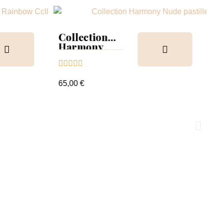
Collection
Harmony
Tips &





nuancier
65,00 €