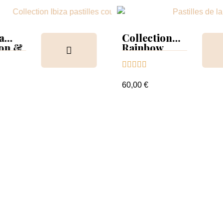
a
Collection
ion &
Rainbow
Tips &





nuancier
60,00 €