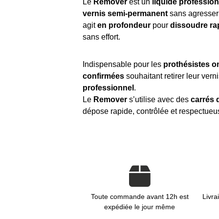
Le
Remover
est un
liquide profession
vernis semi-permanent
sans agresser 
agit
en profondeur
pour
dissoudre ra
sans effort.
Indispensable pour les
prothésistes o
confirmées
souhaitant retirer leur ve
professionnel
.
Le
Remover
s’utilise avec des
carrés 
dépose rapide, contrôlée et respectueus
Toute commande avant 12h est
Livra
expédiée le jour même