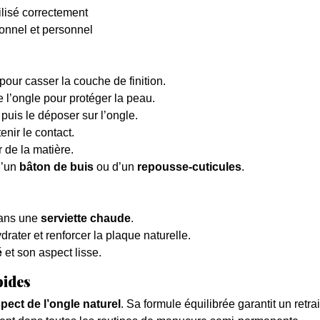
ilisé correctement
onnel et personnel
pour casser la couche de finition.
e l’ongle pour protéger la peau.
, puis le déposer sur l’ongle.
nir le contact.
r de la matière.
d’un
bâton de buis
ou d’un
repousse-cuticules
.
dans une
serviette chaude
.
rater et renforcer la plaque naturelle.
é
et son aspect lisse.
pides
pect de l’ongle naturel
. Sa formule équilibrée garantit un retrai