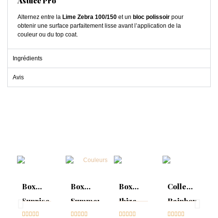
Astuce Pro
Alternez entre la
Lime Zebra 100/150
et un
bloc polissoir
pour
obtenir une surface parfaitement lisse avant l’application de la
couleur ou du top coat.
Ingrédients
Avis
Box
Box
Box
Collection
Sunrise
Summer
Ibiza
Rainbow
Collection





Mood :





Collection





Tips &




