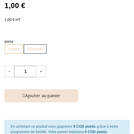
1,00 €
1,00 € HT
piece
1 pièce
10 pièces
−
+
Ajouter au panier
En achetant ce produit vous gagnerez
9 COD points
grâce à notre
programme de fidélité. Votre panier totalisera
9 COD points
.