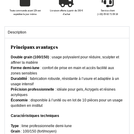
Toute commande avant 12h est
Livraison offerte à partir de 150 €
Service client
expédiée le jour même
d'achat
(+33) 05 62 71 09 18
Description
Principaux avantages
Double grain (100/150)
: usage polyvalent pour réduire, sculpter et
affiner la matière
Forme demi-lune
: confort de prise en main et accès facilité aux
zones sensibles
Durabilité
: fabrication robuste, résistante à l’usure et adaptée à un
usage intensif
Précision professionnelle
: idéale pour gels, Acrygels et résines
acryliques
Économie
: disponible à l’unité ou en lot de 10 pièces pour un usage
quotidien en institut
Caractéristiques techniques
Type
: lime professionnelle demi-lune
Grain
: 100/150 (fort/moyen)