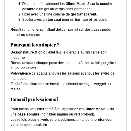
Disperser délicatement les
Glitter Maple 2
sur la
couche
collante
d’un gel ou vernis semi-permanent.
Fixer avec une fine couche de
gel transparent
.
Sceller avec un
top coat
pour un fini lisse et résistant.
Résultat :
un effet scintillant délicat, parfait sur des bases nude,
pastel ou sombres.
Pourquoi les adopter ?
Design nature & chic :
effet feuille d’érable au fini caméléon
moderne
Rendu unique :
chaque pose devient une création artistique grâce
au jeu de reflets
Polyvalence :
s’adapte à toutes les saisons et à tous les styles de
manucure
Facilité d’utilisation :
se travaille aisément avec gel, Acrygel ou
résine
Conseil professionnel
Pour intensifier l’effet caméléon, appliquez les
Glitter Maple 2
sur
une
base sombre
(noir, bleu marine ou vert profond).
Les reflets bleus et verts seront sublimés, offrant une
profondeur
visuelle spectaculaire
.