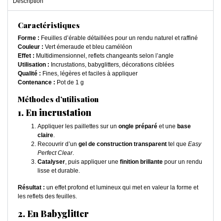
Description
Caractéristiques
Forme :
Feuilles d’érable détaillées pour un rendu naturel et raffiné
Couleur :
Vert émeraude et bleu caméléon
Effet :
Multidimensionnel, reflets changeants selon l’angle
Utilisation :
Incrustations, babyglitters, décorations ciblées
Qualité :
Fines, légères et faciles à appliquer
Contenance :
Pot de 1 g
Méthodes d’utilisation
1. En incrustation
Appliquer les paillettes sur un
ongle préparé
et une
base
claire
.
Recouvrir d’un
gel de construction transparent
tel que
Easy
Perfect Clear
.
Catalyser
, puis appliquer une
finition brillante
pour un rendu
lisse et durable.
Résultat :
un effet profond et lumineux qui met en valeur la forme et
les reflets des feuilles.
2. En Babyglitter