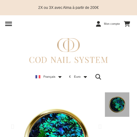
2X ou 3X avec Alma à partir de 200€
Mon compte
Français
€
Euro