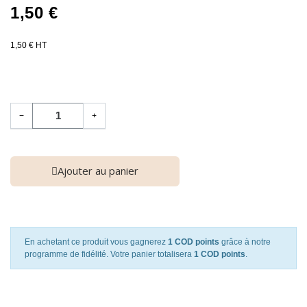
1,50 €
1,50 € HT
−
+
Ajouter au panier
En achetant ce produit vous gagnerez
1 COD points
grâce à notre
programme de fidélité. Votre panier totalisera
1 COD points
.