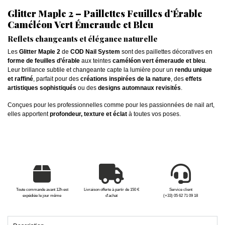
Glitter Maple 2 – Paillettes Feuilles d’Érable
Caméléon Vert Émeraude et Bleu
Reflets changeants et élégance naturelle
Les
Glitter Maple 2
de
COD Nail System
sont des paillettes décoratives en
forme de feuilles d’érable
aux teintes
caméléon vert émeraude et bleu
.
Leur brillance subtile et changeante capte la lumière pour un
rendu unique
et raffiné
, parfait pour des
créations inspirées de la nature
, des
effets
artistiques sophistiqués
ou des
designs automnaux revisités
.
Conçues pour les professionnelles comme pour les passionnées de nail art,
elles apportent
profondeur, texture et éclat
à toutes vos poses.
Toute commande avant 12h est
Livraison offerte à partir de 150 €
Service client
expédiée le jour même
d'achat
(+33) 05 62 71 09 18