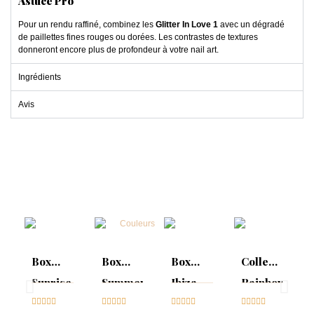
Astuce Pro
Pour un rendu raffiné, combinez les
Glitter In Love 1
avec un dégradé
de paillettes fines rouges ou dorées. Les contrastes de textures
donneront encore plus de profondeur à votre nail art.
Ingrédients
Avis
Box
Box
Box
Collection
Sunrise
Summer
Ibiza
Rainbow
Collection





Mood :





Collection





Tips &




