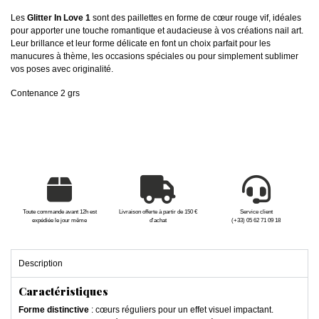
Les
Glitter In Love 1
sont des paillettes en forme de cœur rouge vif, idéales
pour apporter une touche romantique et audacieuse à vos créations nail art.
Leur brillance et leur forme délicate en font un choix parfait pour les
manucures à thème, les occasions spéciales ou pour simplement sublimer
vos poses avec originalité.
Contenance 2 grs
Toute commande avant 12h est
Livraison offerte à partir de 150 €
Service client
expédiée le jour même
d'achat
(+33) 05 62 71 09 18
Description
Caractéristiques
Forme distinctive
: cœurs réguliers pour un effet visuel impactant.