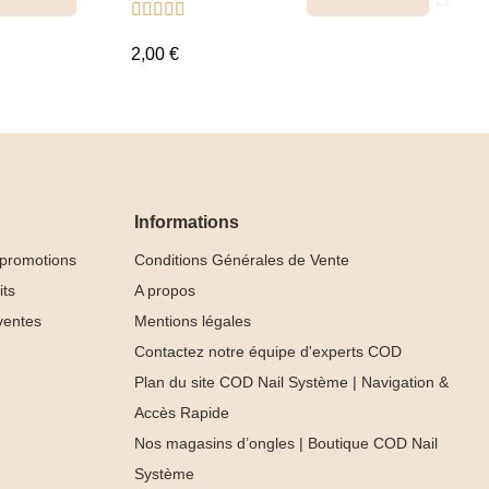





2,00 €
Informations
 promotions
Conditions Générales de Vente
its
A propos
ventes
Mentions légales
Contactez notre équipe d'experts COD
Plan du site COD Nail Système | Navigation &
Accès Rapide
Nos magasins d’ongles | Boutique COD Nail
Rubber Base
Système