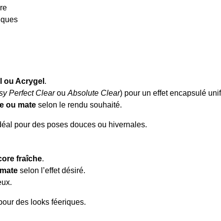
re
tiques
l ou Acrygel
.
sy Perfect Clear
ou
Absolute Clear
) pour un effet encapsulé uni
nte ou mate
selon le rendu souhaité.
, idéal pour des poses douces ou hivernales.
ore fraîche
.
 mate
selon l’effet désiré.
eux.
t pour des looks féeriques.