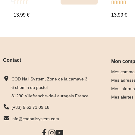










13,99 €
13,99 €
Contact
Mon comp
Mes comma
COD Nail System, Zone de la camave 3,
Mes adress
6 chemin du pastel
Mes informa
31290 Villefranche-de-Lauragais France
Mes alertes
(+33) 5 62 71 09 18
info@codnailsystem.com
Rubber Base
Rubber 