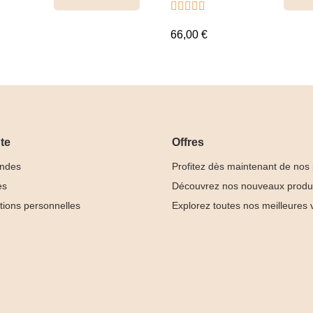





nuancier
66,00 €
te
Offres
ndes
Profitez dès maintenant de nos
es
Découvrez nos nouveaux produ
tions personnelles
Explorez toutes nos meilleures 
Base
Rubber Base