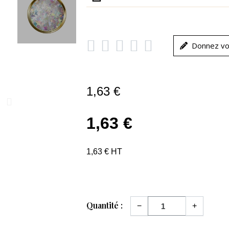





Donnez vo
1,63 €
1,63 €
1,63 € HT
Quantité :
−
+