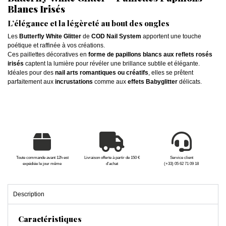
Blancs Irisés
L’élégance et la légèreté au bout des ongles
Les
Butterfly White Glitter
de
COD Nail System
apportent une touche
poétique et raffinée à vos créations.
Ces paillettes décoratives en
forme de papillons blancs aux reflets rosés
irisés
captent la lumière pour révéler une brillance subtile et élégante.
Idéales pour des
nail arts romantiques ou créatifs
, elles se prêtent
parfaitement aux
incrustations
comme aux
effets Babyglitter
délicats.
Toute commande avant 12h est
Livraison offerte à partir de 150 €
Service client
expédiée le jour même
d'achat
(+33) 05 62 71 09 18
Description
Caractéristiques