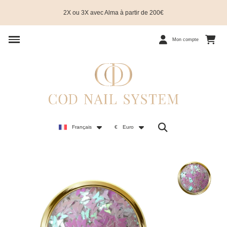
2X ou 3X avec Alma à partir de 200€
Mon compte
Français
€
Euro