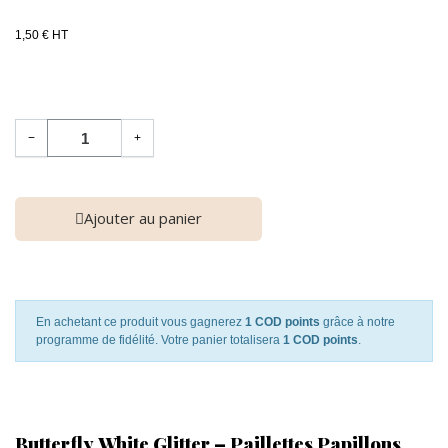
1,50 € HT
−
+
Ajouter au panier
En achetant ce produit vous gagnerez
1 COD points
grâce à notre
programme de fidélité. Votre panier totalisera
1 COD points
.
Butterfly White Glitter – Paillettes Papillons