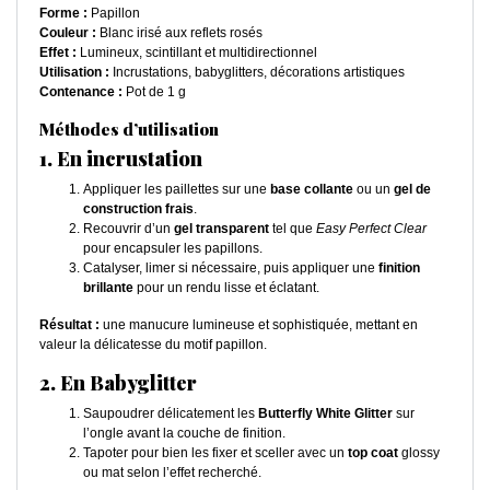
Forme :
Papillon
Couleur :
Blanc irisé aux reflets rosés
Effet :
Lumineux, scintillant et multidirectionnel
Utilisation :
Incrustations, babyglitters, décorations artistiques
Contenance :
Pot de 1 g
Méthodes d’utilisation
1. En incrustation
Appliquer les paillettes sur une
base collante
ou un
gel de
construction frais
.
Recouvrir d’un
gel transparent
tel que
Easy Perfect Clear
pour encapsuler les papillons.
Catalyser, limer si nécessaire, puis appliquer une
finition
brillante
pour un rendu lisse et éclatant.
Résultat :
une manucure lumineuse et sophistiquée, mettant en
valeur la délicatesse du motif papillon.
2. En Babyglitter
Saupoudrer délicatement les
Butterfly White Glitter
sur
l’ongle avant la couche de finition.
Tapoter pour bien les fixer et sceller avec un
top coat
glossy
ou mat selon l’effet recherché.