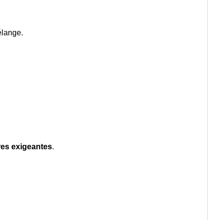
élange.
res exigeantes
.