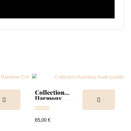
Collection
Harmony
Tips &





nuancier
65,00 €