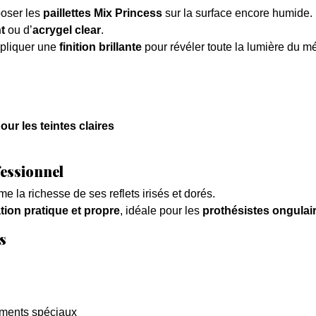
poser les
paillettes Mix Princess
sur la surface encore humide.
t
ou d’
acrygel clear
.
pliquer une
finition brillante
pour révéler toute la lumière du m
r les teintes claires
essionnel
e la richesse de ses reflets irisés et dorés.
ation pratique et propre
, idéale pour les
prothésistes ongulai
s
ments spéciaux