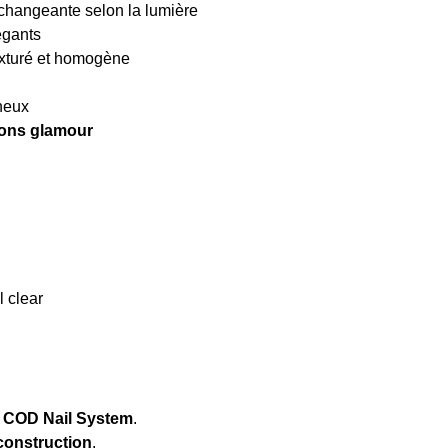
 changeante selon la lumière
égants
 texturé et homogène
ineux
ions glamour
l clear
l
COD Nail System
.
construction
.