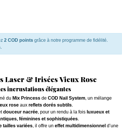
ez
2 COD points
grâce à notre programme de fidélité.
s
.
es Laser & Irisées Vieux Rose
es incrustations élégantes
iné du
Mix Princess
de
COD Nail System
, un mélange
vieux rose
aux
reflets dorés subtils
.
et
douceur nacrée
, pour un rendu à la fois
luxueux et
ntiques, féminines et sophistiquées
.
e tailles variées
, il offre un
effet multidimensionnel
d’une