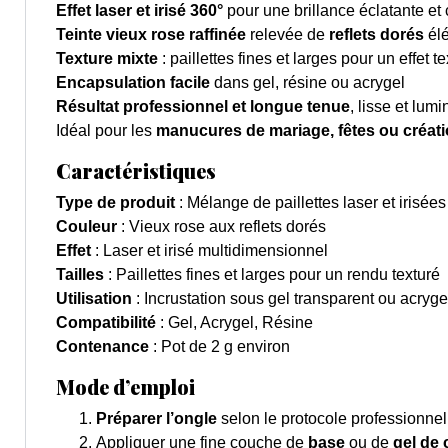
Effet laser et irisé 360°
pour une brillance éclatante et
Teinte vieux rose raffinée
relevée de
reflets dorés
él
Texture mixte
: paillettes fines et larges pour un effet
Encapsulation facile
dans gel, résine ou acrygel
Résultat professionnel et longue tenue
, lisse et lum
Idéal pour les
manucures de mariage, fêtes ou créat
Caractéristiques
Type de produit
: Mélange de paillettes laser et irisées
Couleur
: Vieux rose aux reflets dorés
Effet
: Laser et irisé multidimensionnel
Tailles
: Paillettes fines et larges pour un rendu texturé
Utilisation
: Incrustation sous gel transparent ou acryge
Compatibilité
: Gel, Acrygel, Résine
Contenance
: Pot de 2 g environ
Mode d’emploi
Préparer l’ongle
selon le protocole professionne
Appliquer une fine couche de
base
ou de
gel de 