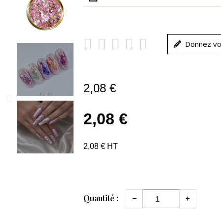





Donnez vo
2,08 €
2,08 €
2,08 € HT
Quantité :
−
+