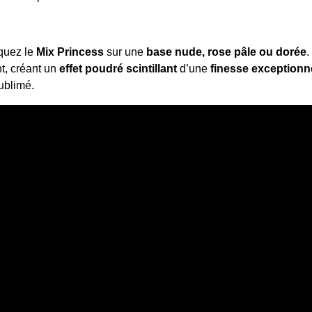
iquez le
Mix Princess
sur une
base nude, rose pâle ou dorée
.
t, créant un
effet poudré scintillant
d’une
finesse exceptionn
ublimé.