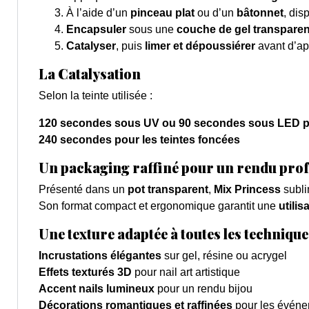
À l’aide d’un
pinceau plat
ou d’un
bâtonnet
, dis
Encapsuler
sous une
couche de gel transparen
Catalyser
, puis
limer et dépoussiérer
avant d’ap
La Catalysation
Selon la teinte utilisée :
120 secondes sous UV ou 90 secondes sous LED pou
240 secondes pour les teintes foncées
Un packaging raffiné pour un rendu prof
Présenté dans un
pot transparent
,
Mix Princess
sublim
Son format compact et ergonomique garantit une
utilis
Une texture adaptée à toutes les technique
Incrustations élégantes
sur gel, résine ou acrygel
Effets texturés 3D
pour nail art artistique
Accent nails lumineux
pour un rendu bijou
Décorations romantiques et raffinées
pour les événe