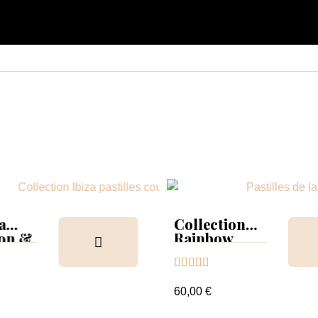
a
Collection
ion &
Rainbow
Tips &





nuancier
60,00 €