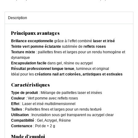
Description
Principaux avantages
Brillance exceptionnelle
grâce à l’effet combiné
laser et irisé
Teinte vert pomme éclatante
sublimée de
reflets roses
Texture mixte
: paillettes fines et larges pour un rendu homogène et
dynamique
Encapsulation facile
dans gel, résine ou acrygel
Résultat professionnel longue tenue
, lumineux et original
Idéal pour les
créations nail art colorées, artistiques et estivales
Caractéristiques
Type de produit
: Mélange de paillettes laser et irisées
Couleur
: Vert pomme avec reflets roses
Effet
: Laser et irisé multidimensionnel
Tailles
: Paillettes fines et larges pour un rendu texturé
Utilisation
: Incrustation sous gel transparent ou acrygel clear
Compatibilité
: Gel, Acrygel, Résine
Contenance
: Pot de + 2 g
Mode d’emploi