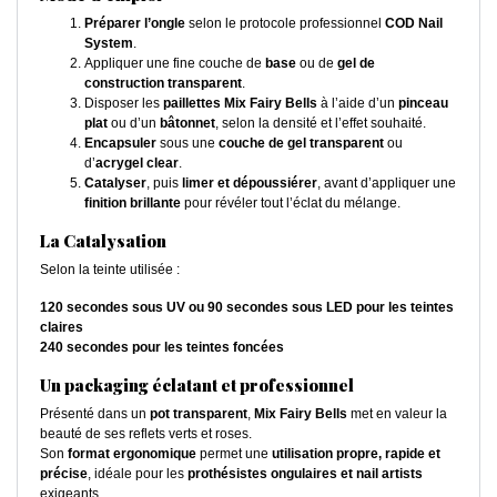
Préparer l’ongle
selon le protocole professionnel
COD Nail
System
.
Appliquer une fine couche de
base
ou de
gel de
construction transparent
.
Disposer les
paillettes Mix Fairy Bells
à l’aide d’un
pinceau
plat
ou d’un
bâtonnet
, selon la densité et l’effet souhaité.
Encapsuler
sous une
couche de gel transparent
ou
d’
acrygel clear
.
Catalyser
, puis
limer et dépoussiérer
, avant d’appliquer une
finition brillante
pour révéler tout l’éclat du mélange.
La Catalysation
Selon la teinte utilisée :
120 secondes sous UV ou 90 secondes sous LED pour les teintes
claires
240 secondes pour les teintes foncées
Un packaging éclatant et professionnel
Présenté dans un
pot transparent
,
Mix Fairy Bells
met en valeur la
beauté de ses reflets verts et roses.
Son
format ergonomique
permet une
utilisation propre, rapide et
précise
, idéale pour les
prothésistes ongulaires et nail artists
exigeants.