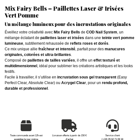
Mix Fairy Bells – Paillettes Laser & Irisées
Vert Pomme
Un mélange lumineux pour des incrustations originales
Éveillez votre créativité avec
Mix Fairy Bells
de
COD Nail System
, un
mélange éclatant de
paillettes laser et irisées
dans une
teinte vert pomme
lumineuse
, subtilement rehaussée de
reflets roses et dorés
.
Ce mix unique allie
fraîcheur et intensité
, parfait pour des
manucures
originales, colorées et ultra-brillantes
.
Composé de
paillettes de tailles variées
, il offre un
effet texturé et
multidimensionnel
, idéal pour sublimer les créations artistiques et les looks
festifs.
Facile à travailler, il s’utilise en
incrustation sous gel transparent
(Easy
Perfect Clear, Absolute Clear) ou
Acrygel Clear
, pour un
rendu profond,
durable et professionnel
.
Toute commande avant 12h est
Livraison offerte à partir de 150 €
Service client
expédiée le jour même
d'achat
(+33) 05 62 71 09 18