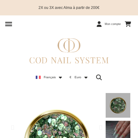
2X ou 3X avec Alma à partir de 200€
Mon compte
Français
€
Euro