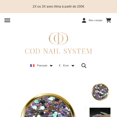
2X ou 3X avec Alma à partir de 200€
Mon compte
Français
€
Euro