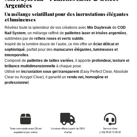
Argentées
Un mélange scintillant pour des incrustations élégantes
et lumineuses
Révélez toute la splendeur de vos créations avec
Mix Daybreak
de
COD
Nail System
, un mélange raffiné de
paillettes laser et irisées argentées
,
sublimées par de
reflets roses et verts subtils
.
Inspiré de la lumière douce de l’aube, ce mix offre un
éclat délicat et
sophistiqué
, parfait pour des
manucures élégantes, lumineuses et
intemporelles
.
Composé de
paillettes de tailles variées
, il apporte
profondeur, texture et
brillance multidimensionnelle
à chaque pose.
Utilisé en
incrustation sous gel transparent
(Easy Perfect Clear, Absolute
Clear ou Acrygel Clear), il garantit un
rendu net, homogène et
professionnel
.
Toute commande avant 12h est
Livraison offerte à partir de 150 €
Service client
expédiée le jour même
d'achat
(+33) 05 62 71 09 18