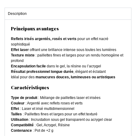
Description
Principaux avantages
Reflets irisés argentés, rosés et verts
pour un effet nacré
sophistiqué
Effet laser
offrant une brillance intense sous toutes les lumières
Texture mixte
: paillettes fines et larges pour un rendu homogène et
profond
Encapsulation facile
dans le gel, la résine ou l’acrygel
Résultat professionnel longue durée
, élégant et éclatant
Idéal pour des
manucures douces, lumineuses ou artistiques
Caractéristiques
Type de produit
: Mélange de paillettes laser et irisées
Couleur
: Argenté avec reflets roses et verts
Effet
: Laser et irisé multidimensionnel
Tailles
: Paillettes fines et larges pour un effet texturé
Utilisation
: Incrustation sous gel transparent ou acrygel clear
Compatibilité
: Gel, Acrygel, Résine
Contenance
: Pot de +2 g