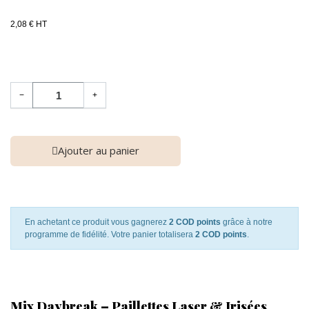
2,08 € HT
−
+
Ajouter au panier
En achetant ce produit vous gagnerez
2 COD points
grâce à notre
programme de fidélité. Votre panier totalisera
2 COD points
.
Mix Daybreak – Paillettes Laser & Irisées