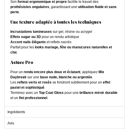
Son
format ergonomique et propre
facilite le travail des
prothésistes ongulaires
, garantissant une
utilisation fluide et sans
perte
.
Une texture adaptée à toutes les techniques
Incrustations lumineuses
sur gel, résine ou acrygel
Effets sugar ou 3D
pour un rendu artistique
Accent nails élégants
et reflets nacrés
Parfait pour les
looks mariage, fête ou manucures naturelles et
chic
Astuce Pro
Pour un
rendu encore plus doux et éclatant
, appliquez
Mix
Daybreak
sur une
base nude, blanche ou argentée
.
Les
reflets verts et rosés
se fondront subtilement pour un
effet
pastel et sophistiqué
.
Terminez avec un
Top Coat Gloss
pour une
brillance miroir durable
et un
fini professionnel
.
Ingrédients
Avis