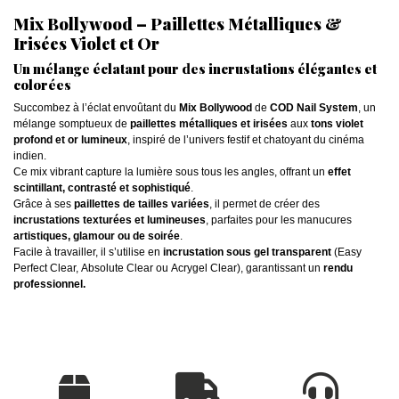
Mix Bollywood – Paillettes Métalliques &
Irisées Violet et Or
Un mélange éclatant pour des incrustations élégantes et
colorées
Succombez à l’éclat envoûtant du
Mix Bollywood
de
COD Nail System
, un
mélange somptueux de
paillettes métalliques et irisées
aux
tons violet
profond et or lumineux
, inspiré de l’univers festif et chatoyant du cinéma
indien.
Ce mix vibrant capture la lumière sous tous les angles, offrant un
effet
scintillant, contrasté et sophistiqué
.
Grâce à ses
paillettes de tailles variées
, il permet de créer des
incrustations texturées et lumineuses
, parfaites pour les manucures
artistiques, glamour ou de soirée
.
Facile à travailler, il s’utilise en
incrustation sous gel transparent
(Easy
Perfect Clear, Absolute Clear ou Acrygel Clear), garantissant un
rendu
professionnel.