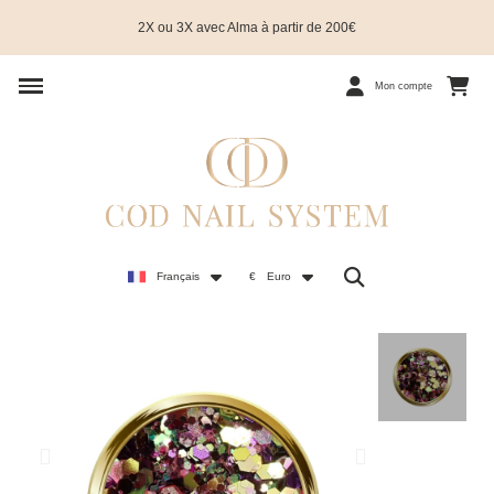
2X ou 3X avec Alma à partir de 200€
Mon compte
Français
€
Euro