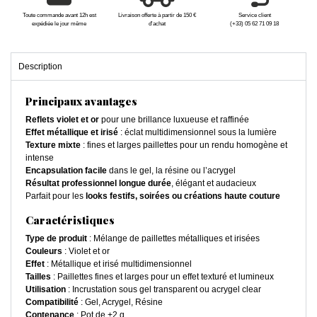
Toute commande avant 12h est
Livraison offerte à partir de 150 €
Service client
expédiée le jour même
d'achat
(+33) 05 62 71 09 18
Description
Principaux avantages
Reflets violet et or
pour une brillance luxueuse et raffinée
Effet métallique et irisé
: éclat multidimensionnel sous la lumière
Texture mixte
: fines et larges paillettes pour un rendu homogène et
intense
Encapsulation facile
dans le gel, la résine ou l’acrygel
Résultat professionnel longue durée
, élégant et audacieux
Parfait pour les
looks festifs, soirées ou créations haute couture
Caractéristiques
Type de produit
: Mélange de paillettes métalliques et irisées
Couleurs
: Violet et or
Effet
: Métallique et irisé multidimensionnel
Tailles
: Paillettes fines et larges pour un effet texturé et lumineux
Utilisation
: Incrustation sous gel transparent ou acrygel clear
Compatibilité
: Gel, Acrygel, Résine
Contenance
: Pot de +2 g