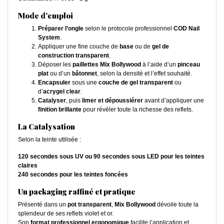
Mode d’emploi
Préparer l’ongle
selon le protocole professionnel
COD Nail
System
.
Appliquer une fine couche de
base
ou de
gel de
construction transparent
.
Déposer les
paillettes Mix Bollywood
à l’aide d’un
pinceau
plat
ou d’un
bâtonnet
, selon la densité et l’effet souhaité.
Encapsuler
sous une
couche de gel transparent
ou
d’
acrygel clear
.
Catalyser
, puis
limer et dépoussiérer
avant d’appliquer une
finition brillante
pour révéler toute la richesse des reflets.
La Catalysation
Selon la teinte utilisée :
120 secondes sous UV ou 90 secondes sous LED pour les teintes
claires
240 secondes pour les teintes foncées
Un packaging raffiné et pratique
Présenté dans un
pot transparent
,
Mix Bollywood
dévoile toute la
splendeur de ses reflets violet et or.
Son
format professionnel ergonomique
facilite l’application et