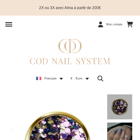
2X ou 3X avec Alma à partir de 200€
Mon compte
Français
€
Euro