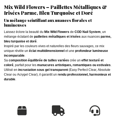
Mix Wild Flowers – Paillettes Métalliques &
Irisées Parme, Bleu Turquoise et Doré
Un mélange scintillant aux nuances florales et
lumineuses
Laissez éclore la beauté du
Mix Wild Flowers
de
COD Nail System
, un
mélange éclatant de
paillettes métalliques et irisées
aux nuances
parme,
bleu turquoise et doré
.
Inspiré par les couleurs vives et naturelles des fleurs sauvages, ce mix
unique révèle un
éclat multidimensionnel
et une
profondeur lumineuse
incomparable
.
Sa
composition équilibrée de tailles variées
crée un
effet texturé et
coloré
, parfait pour les
manucures artistiques, romantiques ou estivales
.
Utilisé en
incrustation sous gel transparent
(Easy Perfect Clear, Absolute
Clear ou Acrygel Clear), il garantit un
rendu professionnel, harmonieux et
durable
.