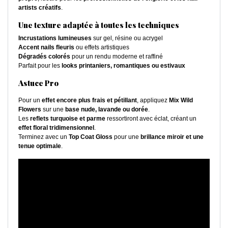
artists créatifs
.
Une texture adaptée à toutes les techniques
Incrustations lumineuses
sur gel, résine ou acrygel
Accent nails fleuris
ou effets artistiques
Dégradés colorés
pour un rendu moderne et raffiné
Parfait pour les
looks printaniers, romantiques ou estivaux
Astuce Pro
Pour un
effet encore plus frais et pétillant
, appliquez
Mix Wild
Flowers
sur une
base nude, lavande ou dorée
.
Les
reflets turquoise et parme
ressortiront avec éclat, créant un
effet floral tridimensionnel
.
Terminez avec un
Top Coat Gloss
pour une
brillance miroir et une
tenue optimale
.