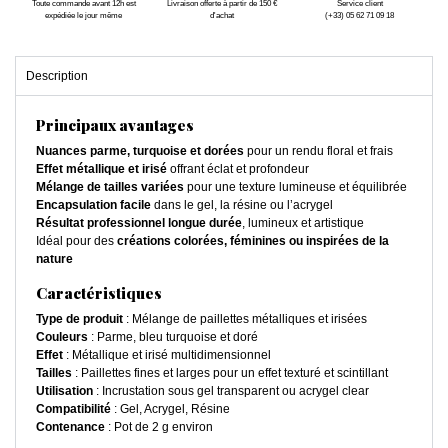
Toute commande avant 12h est
Livraison offerte à partir de 150 €
Service client
expédiée le jour même
d'achat
(+33) 05 62 71 09 18
Description
Principaux avantages
Nuances parme, turquoise et dorées
pour un rendu floral et frais
Effet métallique et irisé
offrant éclat et profondeur
Mélange de tailles variées
pour une texture lumineuse et équilibrée
Encapsulation facile
dans le gel, la résine ou l’acrygel
Résultat professionnel longue durée
, lumineux et artistique
Idéal pour des
créations colorées, féminines ou inspirées de la
nature
Caractéristiques
Type de produit
: Mélange de paillettes métalliques et irisées
Couleurs
: Parme, bleu turquoise et doré
Effet
: Métallique et irisé multidimensionnel
Tailles
: Paillettes fines et larges pour un effet texturé et scintillant
Utilisation
: Incrustation sous gel transparent ou acrygel clear
Compatibilité
: Gel, Acrygel, Résine
Contenance
: Pot de 2 g environ