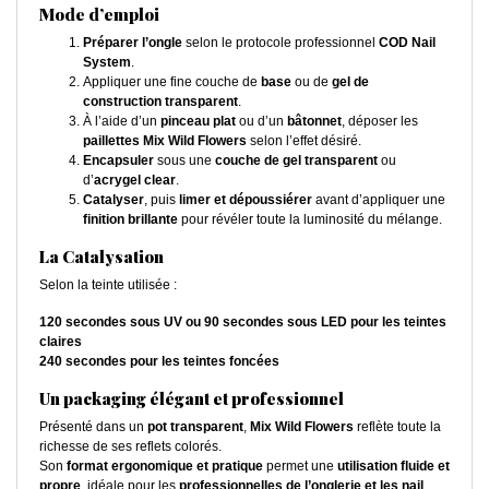
Mode d’emploi
Préparer l’ongle
selon le protocole professionnel
COD Nail
System
.
Appliquer une fine couche de
base
ou de
gel de
construction transparent
.
À l’aide d’un
pinceau plat
ou d’un
bâtonnet
, déposer les
paillettes Mix Wild Flowers
selon l’effet désiré.
Encapsuler
sous une
couche de gel transparent
ou
d’
acrygel clear
.
Catalyser
, puis
limer et dépoussiérer
avant d’appliquer une
finition brillante
pour révéler toute la luminosité du mélange.
La Catalysation
Selon la teinte utilisée :
120 secondes sous UV ou 90 secondes sous LED pour les teintes
claires
240 secondes pour les teintes foncées
Un packaging élégant et professionnel
Présenté dans un
pot transparent
,
Mix Wild Flowers
reflète toute la
richesse de ses reflets colorés.
Son
format ergonomique et pratique
permet une
utilisation fluide et
propre
, idéale pour les
professionnelles de l’onglerie et les nail