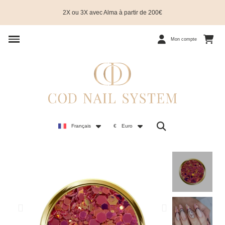
2X ou 3X avec Alma à partir de 200€
Mon compte
Français
€
Euro