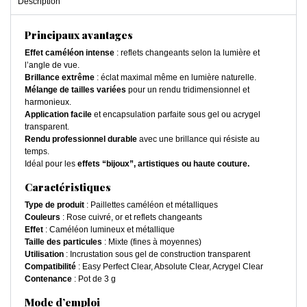
Description
Principaux avantages
Effet caméléon intense
: reflets changeants selon la lumière et
l’angle de vue.
Brillance extrême
: éclat maximal même en lumière naturelle.
Mélange de tailles variées
pour un rendu tridimensionnel et
harmonieux.
Application facile
et encapsulation parfaite sous gel ou acrygel
transparent.
Rendu professionnel durable
avec une brillance qui résiste au
temps.
Idéal pour les
effets “bijoux”, artistiques ou haute couture.
Caractéristiques
Type de produit
: Paillettes caméléon et métalliques
Couleurs
: Rose cuivré, or et reflets changeants
Effet
: Caméléon lumineux et métallique
Taille des particules
: Mixte (fines à moyennes)
Utilisation
: Incrustation sous gel de construction transparent
Compatibilité
: Easy Perfect Clear, Absolute Clear, Acrygel Clear
Contenance
: Pot de 3 g
Mode d’emploi