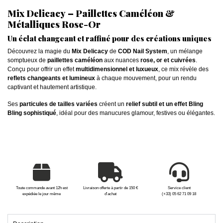
Mix Delicacy – Paillettes Caméléon &
Métalliques Rose-Or
Un éclat changeant et raffiné pour des créations uniques
Découvrez la magie du
Mix Delicacy
de
COD Nail System
, un mélange
somptueux de
paillettes caméléon
aux nuances
rose, or et cuivrées
.
Conçu pour offrir un effet
multidimensionnel et luxueux
, ce mix révèle des
reflets changeants et lumineux
à chaque mouvement, pour un rendu
captivant et hautement artistique.
Ses
particules de tailles variées
créent un
relief subtil et un effet Bling
Bling sophistiqué
, idéal pour des manucures glamour, festives ou élégantes.
Toute commande avant 12h est
Livraison offerte à partir de 150 €
Service client
expédiée le jour même
d'achat
(+33) 05 62 71 09 18