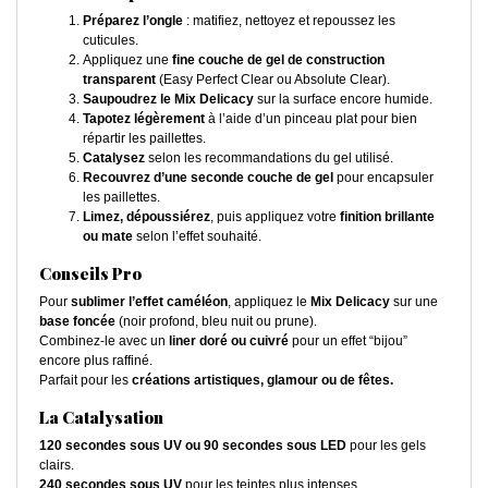
Préparez l’ongle
: matifiez, nettoyez et repoussez les
cuticules.
Appliquez une
fine couche de gel de construction
transparent
(Easy Perfect Clear ou Absolute Clear).
Saupoudrez le Mix Delicacy
sur la surface encore humide.
Tapotez légèrement
à l’aide d’un pinceau plat pour bien
répartir les paillettes.
Catalysez
selon les recommandations du gel utilisé.
Recouvrez d’une seconde couche de gel
pour encapsuler
les paillettes.
Limez, dépoussiérez
, puis appliquez votre
finition brillante
ou mate
selon l’effet souhaité.
Conseils Pro
Pour
sublimer l’effet caméléon
, appliquez le
Mix Delicacy
sur une
base foncée
(noir profond, bleu nuit ou prune).
Combinez-le avec un
liner doré ou cuivré
pour un effet “bijou”
encore plus raffiné.
Parfait pour les
créations artistiques, glamour ou de fêtes.
La Catalysation
120 secondes sous UV ou 90 secondes sous LED
pour les gels
clairs.
240 secondes sous UV
pour les teintes plus intenses.