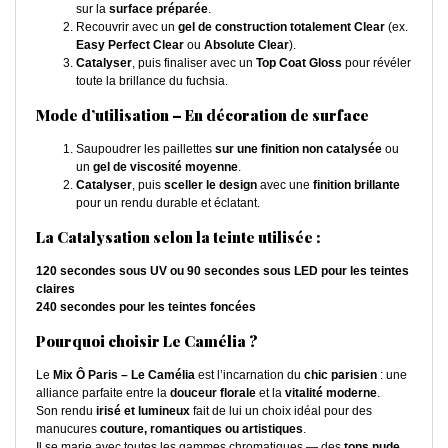
sur la
surface préparée
.
Recouvrir avec un
gel de construction totalement Clear
(ex.
Easy Perfect Clear
ou
Absolute Clear
).
Catalyser
, puis finaliser avec un
Top Coat Gloss
pour révéler
toute la brillance du fuchsia.
Mode d’utilisation – En décoration de surface
Saupoudrer les paillettes
sur une finition non catalysée
ou
un
gel de viscosité moyenne
.
Catalyser
, puis
sceller le design
avec une
finition brillante
pour un rendu durable et éclatant.
La Catalysation selon la teinte utilisée :
120 secondes sous UV ou 90 secondes sous LED pour les teintes
claires
240 secondes pour les teintes foncées
Pourquoi choisir Le Camélia ?
Le
Mix Ô Paris – Le Camélia
est l’incarnation du
chic parisien
: une
alliance parfaite entre la
douceur florale
et la
vitalité moderne
.
Son rendu
irisé et lumineux
fait de lui un choix idéal pour des
manucures
couture, romantiques ou artistiques
.
Il se marie avec toutes les gammes chromatiques — des
tons nude