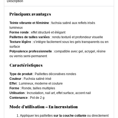
Description
Principaux avantages
Teinte vibrante et féminine
: fuchsia satiné aux reflets irisés
lumineux
Forme ronde
: effet structuré et élégant
Paillettes de tailles variées
: rendu texturé et profondeur visuelle
Texture légère
: s’intègre facilement sous les gels transparents ou en
surface
Polyvalence professionnelle
: compatible avec gel, acrygel, résine
ou vernis semi-permanent
Caractéristiques
Type de produit
: Paillettes décoratives rondes
Couleur
: Fuchsia satiné irisé
Effet
: Lumineux, moderne et couture
Forme
: Ronde, tailles multiples
Utilisation
: Incrustation, nail art, effet surface, accent nail
Contenance
: Pot de 2 g
Mode d’utilisation – En incrustation
Appliquer les paillettes
sur la couche collante
ou directement