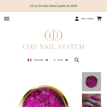
2X ou 3X avec Alma à partir de 200€
Mon compte
Français
€
Euro