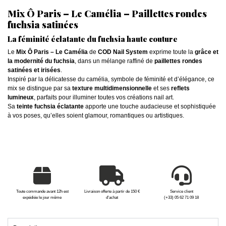
Mix Ô Paris – Le Camélia – Paillettes rondes
fuchsia satinées
La féminité éclatante du fuchsia haute couture
Le
Mix Ô Paris – Le Camélia
de
COD Nail System
exprime toute la
grâce et
la modernité du fuchsia
, dans un mélange raffiné de
paillettes rondes
satinées et irisées
.
Inspiré par la délicatesse du camélia, symbole de féminité et d’élégance, ce
mix se distingue par sa
texture multidimensionnelle
et ses
reflets
lumineux
, parfaits pour illuminer toutes vos créations nail art.
Sa
teinte fuchsia éclatante
apporte une touche audacieuse et sophistiquée
à vos poses, qu’elles soient glamour, romantiques ou artistiques.
Toute commande avant 12h est
Livraison offerte à partir de 150 €
Service client
expédiée le jour même
d'achat
(+33) 05 62 71 09 18