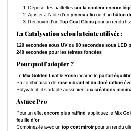
Déposer les paillettes
sur la couleur encore lég
Ajuster à l’aide d’un
pinceau fin
ou d’un
bâton d
Recouvrir d’un
Top Coat Gloss
pour un rendu lis
La Catalysation selon la teinte utilisée :
120 secondes sous UV ou 90 secondes sous LED pou
240 secondes pour les teintes foncées
Pourquoi l’adopter ?
Le
Mix Golden Leaf & Rose
incarne le
parfait équilib
Sa combinaison de
rose vibrant et de doré raffiné
évoq
Polyvalent, il s’adapte aussi bien aux
créations minima
Astuce Pro
Pour un effet
encore plus raffiné
, appliquez le
Mix Go
feuille d’or
.
Combinez-le avec un
top coat miroir
pour un rendu ultr