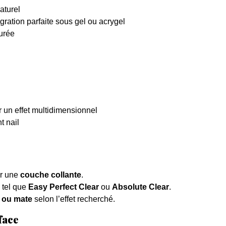
naturel
tégration parfaite sous gel ou acrygel
durée
 un effet multidimensionnel
t nail
r une
couche collante
.
, tel que
Easy Perfect Clear
ou
Absolute Clear
.
te ou mate
selon l’effet recherché.
face