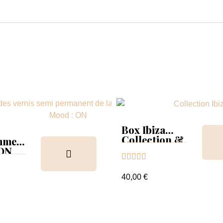
Box Ibiza
Collection &
mmer
Tips
 ON





ion &
ancier
40,00 €