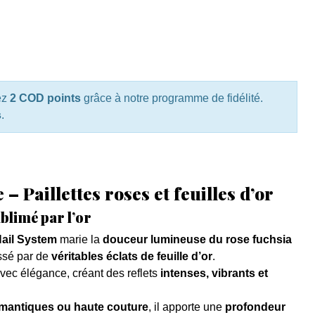
ez
2 COD points
grâce à notre programme de fidélité.
s
.
 Paillettes roses et feuilles d’or
blimé par l’or
ail System
marie la
douceur lumineuse du rose fuchsia
ssé par de
véritables éclats de feuille d’or
.
vec élégance, créant des reflets
intenses, vibrants et
mantiques ou haute couture
, il apporte une
profondeur