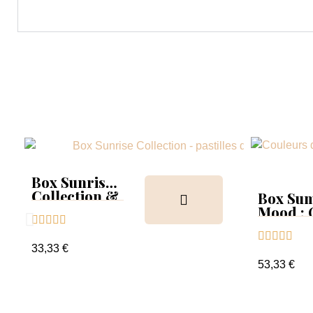
Box Sunrise
Collection &
Box Su
Tips
Mood :





Collect





Tips+nu
33,33 €
clear
53,33 €