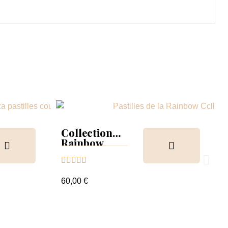
Collection
Rainbow
Tips &





nuancier
60,00 €