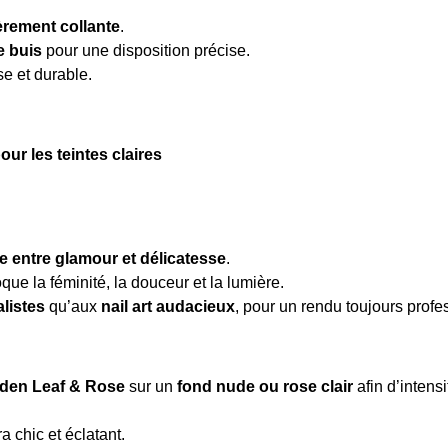
èrement collante
.
e buis
pour une disposition précise.
se et durable.
r les teintes claires
re entre glamour et délicatesse
.
ue la féminité, la douceur et la lumière.
listes
qu’aux
nail art audacieux
, pour un rendu toujours profes
lden Leaf & Rose
sur un
fond nude ou rose clair
afin d’intensi
a chic et éclatant.