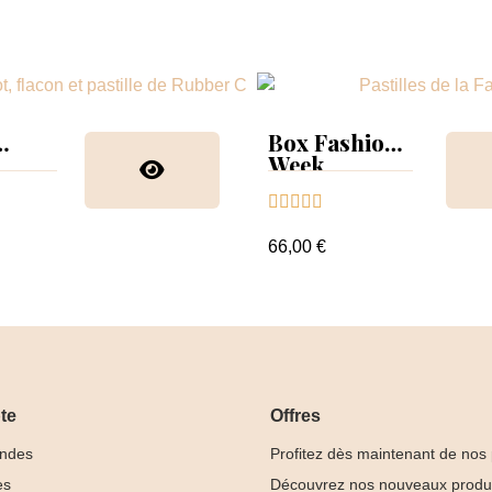
Box Fashion
Week
collection &





nuancier
66,00 €
te
Offres
ndes
Profitez dès maintenant de nos
es
Découvrez nos nouveaux produ