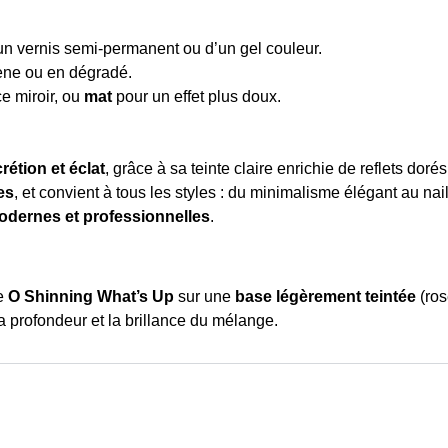
n vernis semi-permanent ou d’un gel couleur.
ène ou en dégradé.
e miroir, ou
mat
pour un effet plus doux.
rétion et éclat
, grâce à sa teinte claire enrichie de reflets dorés
es
, et convient à tous les styles : du minimalisme élégant au nail
odernes et professionnelles
.
le
O Shinning What’s Up
sur une
base légèrement teintée
(ros
la profondeur et la brillance du mélange.