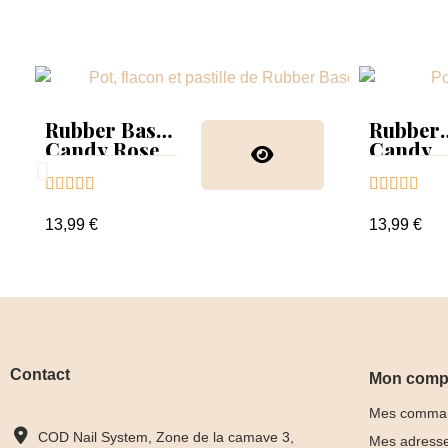
Rubber Base
Rubber
Candy Rose
Candy
Glitter










13,99 €
13,99 €
Contact
Mon comp
Mes comma
COD Nail System, Zone de la camave 3,
Mes adress