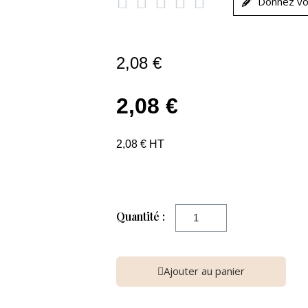





Donnez vo
2,08 €
2,08 €
2,08 € HT
Quantité :
Ajouter au panier