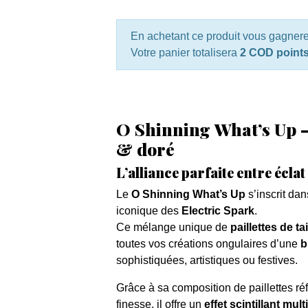
En achetant ce produit vous gagner
Votre panier totalisera
2 COD point
O Shinning What’s Up – 
& doré
L’alliance parfaite entre écl
Le
O Shinning What’s Up
s’inscrit dan
iconique des
Electric Spark
.
Ce mélange unique de
paillettes de t
toutes vos créations ongulaires d’une
b
sophistiquées, artistiques ou festives.
Grâce à sa composition de paillettes réfl
finesse, il offre un
effet scintillant mu