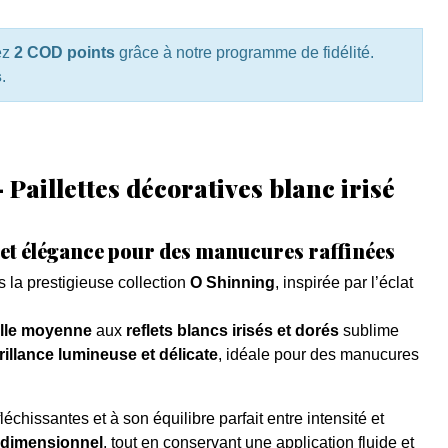
ez
2 COD points
grâce à notre programme de fidélité.
s
.
Paillettes décoratives blanc irisé
at et élégance pour des manucures raffinées
s la prestigieuse collection
O Shinning
, inspirée par l’éclat
aille moyenne
aux
reflets blancs irisés et dorés
sublime
rillance lumineuse et délicate
, idéale pour des manucures
échissantes et à son équilibre parfait entre intensité et
ltidimensionnel
, tout en conservant une application fluide et