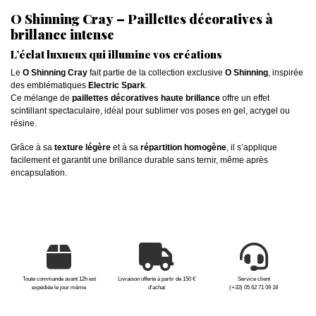
O Shinning Cray – Paillettes décoratives à
brillance intense
L’éclat luxueux qui illumine vos créations
Le
O Shinning Cray
fait partie de la collection exclusive
O Shinning
, inspirée
des emblématiques
Electric Spark
.
Ce mélange de
paillettes décoratives haute brillance
offre un effet
scintillant spectaculaire, idéal pour sublimer vos poses en gel, acrygel ou
résine.
Grâce à sa
texture légère
et à sa
répartition homogène
, il s’applique
facilement et garantit une brillance durable sans ternir, même après
encapsulation.
Toute commande avant 12h est
Livraison offerte à partir de 150 €
Service client
expédiée le jour même
d'achat
(+33) 05 62 71 09 18