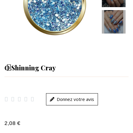
O Shinning Cray





Donnez votre avis
2,08 €