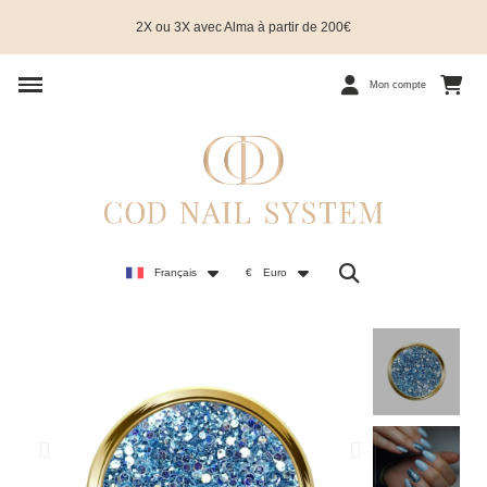
2X ou 3X avec Alma à partir de 200€
Mon compte
Français
€
Euro