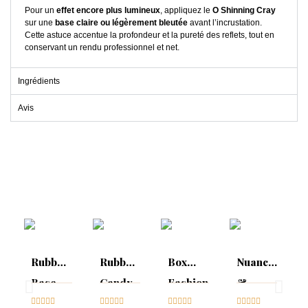
Pour un
effet encore plus lumineux
, appliquez le
O Shinning Cray
sur une
base claire ou légèrement bleutée
avant l’incrustation.
Cette astuce accentue la profondeur et la pureté des reflets, tout en
conservant un rendu professionnel et net.
Ingrédients
Avis
Rubber
Rubber
Box
Nuancier
Base
Candy
Fashion
&
Candy





Glitter





Week





Sparkling




