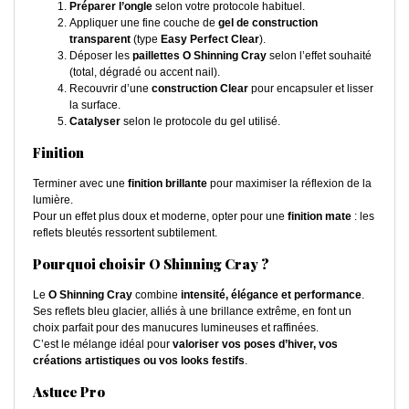
Préparer l’ongle
selon votre protocole habituel.
Appliquer une fine couche de
gel de construction
transparent
(type
Easy Perfect Clear
).
Déposer les
paillettes O Shinning Cray
selon l’effet souhaité
(total, dégradé ou accent nail).
Recouvrir d’une
construction Clear
pour encapsuler et lisser
la surface.
Catalyser
selon le protocole du gel utilisé.
Finition
Terminer avec une
finition brillante
pour maximiser la réflexion de la
lumière.
Pour un effet plus doux et moderne, opter pour une
finition mate
: les
reflets bleutés ressortent subtilement.
Pourquoi choisir O Shinning Cray ?
Le
O Shinning Cray
combine
intensité, élégance et performance
.
Ses reflets bleu glacier, alliés à une brillance extrême, en font un
choix parfait pour des manucures lumineuses et raffinées.
C’est le mélange idéal pour
valoriser vos poses d’hiver, vos
créations artistiques ou vos looks festifs
.
Astuce Pro