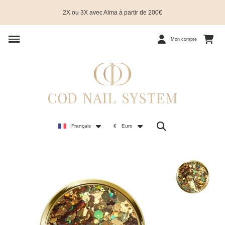
2X ou 3X avec Alma à partir de 200€
Mon compte
Français
€
Euro