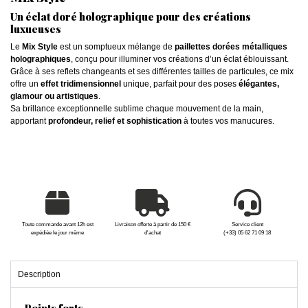
Un éclat doré holographique pour des créations
luxueuses
Le
Mix Style
est un somptueux mélange de
paillettes dorées métalliques
holographiques
, conçu pour illuminer vos créations d’un éclat éblouissant.
Grâce à ses reflets changeants et ses différentes tailles de particules, ce mix
offre un
effet tridimensionnel
unique, parfait pour des poses
élégantes,
glamour ou artistiques
.
Sa brillance exceptionnelle sublime chaque mouvement de la main,
apportant
profondeur, relief et sophistication
à toutes vos manucures.
Toute commande avant 12h est
Livraison offerte à partir de 150 €
Service client
expédiée le jour même
d'achat
(+33) 05 62 71 09 18
Description