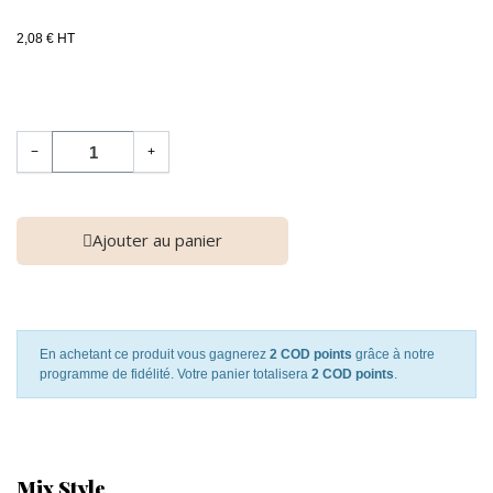
2,08 € HT
−
+
Ajouter au panier
En achetant ce produit vous gagnerez
2 COD points
grâce à notre
programme de fidélité. Votre panier totalisera
2 COD points
.
Mix Style