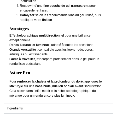
incrustation.
Recouvrir d’une
fine couche de gel transparent
pour
encapsuler et lisser.
Catalyser
selon les recommandations du gel utilisé, puis
appliquer votre
finition
.
Avantages
Effet holographique multidirectionnel
pour une brillance
exceptionnelle.
Rendu luxueux et lumineux
, adapté à toutes les occasions.
Grande versatilité
: compatible avec les looks nude, dorés,
artistiques ou extravagants.
Facile à travailler
, s’incorpore parfaitement dans le gel pour un
rendu lisse et éclatant.
Astuce Pro
Pour
renforcer la chaleur et la profondeur du doré
, appliquez le
Mix Style
sur une
base nude, miel ou or clair
avant l’incrustation.
Cela accentuera l’effet miroir et la richesse holographique du
mélange pour un rendu encore plus lumineux.
Ingrédients