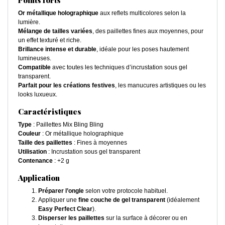
Points forts
Or métallique holographique
aux reflets multicolores selon la
lumière.
Mélange de tailles variées
, des paillettes fines aux moyennes, pour
un effet texturé et riche.
Brillance intense et durable
, idéale pour les poses hautement
lumineuses.
Compatible
avec toutes les techniques d’incrustation sous gel
transparent.
Parfait pour les créations festives
, les manucures artistiques ou les
looks luxueux.
Caractéristiques
Type
: Paillettes Mix Bling Bling
Couleur
: Or métallique holographique
Taille des paillettes
: Fines à moyennes
Utilisation
: Incrustation sous gel transparent
Contenance
: +2 g
Application
Préparer l’ongle
selon votre protocole habituel.
Appliquer une
fine couche de gel transparent
(idéalement
Easy Perfect Clear
).
Disperser les paillettes
sur la surface à décorer ou en