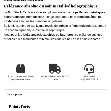
L’élégance absolue du noir métallisé holographique
Le
Mix Black Carbon
est un somptueux mélange de
paillettes métalliques
holographiques noir charbon
, conçu pour apporter
profondeur, éclat et
modernité
à toutes les créations ongulaires.
Sa teinte sombre et captivante révèle de
subtils reflets multicolores
, créant
un effet holographique intense et sophistiqué.
Idéal pour les
looks audacieux, chics ou futuristes
, ce mélange sublime
aussi bien les manucures minimalistes que les nail art les plus élaborés.
Toute commande avant 12h est
Livraison offerte à partir de 150 €
Service client
expédiée le jour même
d'achat
(+33) 05 62 71 09 18
Description
Points forts