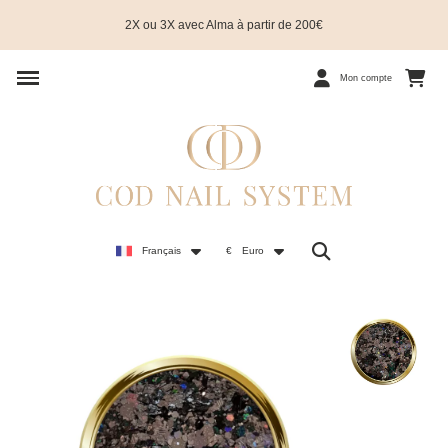
2X ou 3X avec Alma à partir de 200€
Mon compte
Français
€
Euro