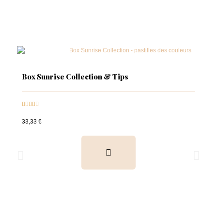
Box Sunrise Collection & Tips





33,33 €