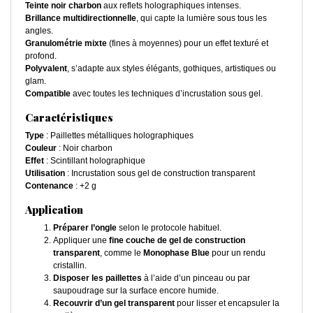
Teinte noir charbon
aux reflets holographiques intenses.
Brillance multidirectionnelle
, qui capte la lumière sous tous les
angles.
Granulométrie mixte
(fines à moyennes) pour un effet texturé et
profond.
Polyvalent
, s’adapte aux styles élégants, gothiques, artistiques ou
glam.
Compatible
avec toutes les techniques d’incrustation sous gel.
Caractéristiques
Type
: Paillettes métalliques holographiques
Couleur
: Noir charbon
Effet
: Scintillant holographique
Utilisation
: Incrustation sous gel de construction transparent
Contenance
: +2 g
Application
Préparer l’ongle
selon le protocole habituel.
Appliquer une
fine couche de gel de construction
transparent
, comme le
Monophase Blue
pour un rendu
cristallin.
Disposer les paillettes
à l’aide d’un pinceau ou par
saupoudrage sur la surface encore humide.
Recouvrir d’un gel transparent
pour lisser et encapsuler la