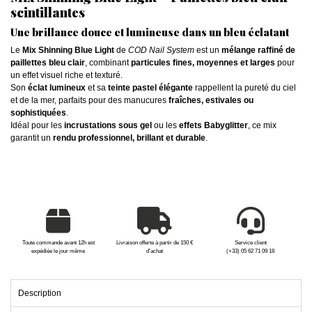
scintillantes
Une brillance douce et lumineuse dans un bleu éclatant
Le
Mix Shinning Blue Light
de
COD Nail System
est un
mélange raffiné de
paillettes bleu clair
, combinant
particules fines, moyennes et larges
pour
un effet visuel riche et texturé.
Son
éclat lumineux
et sa
teinte pastel élégante
rappellent la pureté du ciel
et de la mer, parfaits pour des manucures
fraîches, estivales ou
sophistiquées
.
Idéal pour les
incrustations sous gel
ou les
effets Babyglitter
, ce mix
garantit un
rendu professionnel, brillant et durable
.
Toute commande avant 12h est
Livraison offerte à partir de 150 €
Service client
expédiée le jour même
d'achat
(+33) 05 62 71 09 18
Description