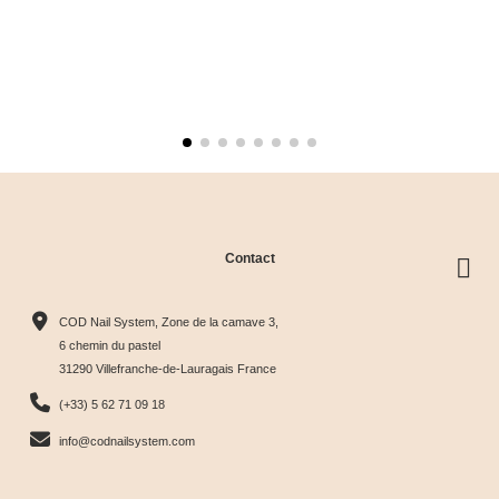
Contact
COD Nail System, Zone de la camave 3,
6 chemin du pastel
31290 Villefranche-de-Lauragais France
(+33) 5 62 71 09 18
info@codnailsystem.com