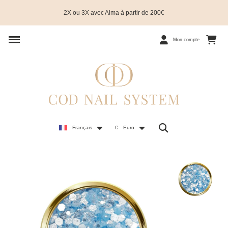
2X ou 3X avec Alma à partir de 200€
Mon compte
Français
€
Euro