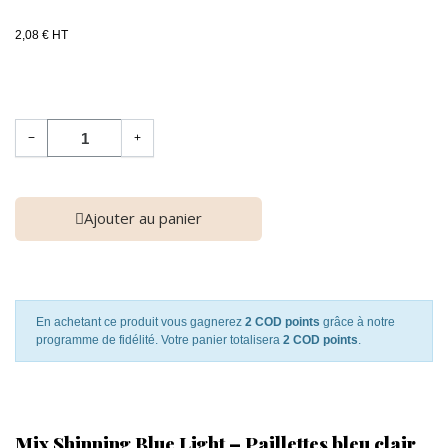
2,08 € HT
−
+
Ajouter au panier
En achetant ce produit vous gagnerez
2 COD points
grâce à notre
programme de fidélité. Votre panier totalisera
2 COD points
.
Mix Shinning Blue Light – Paillettes bleu clair