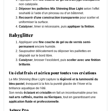
non catalysée.
Déposer les paillettes Mix Shinning Blue Light
selon l’effet
souhaité à l’aide d’un pinceau ou d’un bâtonnet.
Recouvrir d’une construction transparente
pour sceller et
uniformiser la surface.
Catalyser
, limer si nécessaire, puis
appliquer la finition
.
Babyglitter
Appliquer une
fine couche de gel ou de vernis semi-
permanent
encore humide.
Saupoudrer délicatement ou déposer les paillettes en
dégradé sur le bord libre.
Catalyser
, brosser l’excédent, puis
sceller avec une finition
brillante
.
Un éclat frais et aérien pour toutes vos créations
Le
Mix Shinning Blue Light
capture la
légèreté et la luminosité du
bleu pastel
, évoquant à la fois la pureté glacée de l’hiver et la
brillance aquatique de l’été.
Son rendu
éclatant et cristallin
en fait un incontournable pour les
nail arts raffinés, marins ou féeriques
, tout en garantissant une
application fluide et professionnelle
.
Astuce Pro