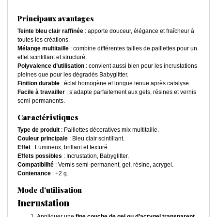
Principaux avantages
Teinte bleu clair raffinée
: apporte douceur, élégance et fraîcheur à
toutes les créations.
Mélange multitaille
: combine différentes tailles de paillettes pour un
effet scintillant et structuré.
Polyvalence d’utilisation
: convient aussi bien pour les incrustations
pleines que pour les dégradés Babyglitter.
Finition durable
: éclat homogène et longue tenue après catalyse.
Facile à travailler
: s’adapte parfaitement aux gels, résines et vernis
semi-permanents.
Caractéristiques
Type de produit
: Paillettes décoratives mix multitaille.
Couleur principale
: Bleu clair scintillant.
Effet
: Lumineux, brillant et texturé.
Effets possibles
: Incrustation, Babyglitter.
Compatibilité
: Vernis semi-permanent, gel, résine, acrygel.
Contenance
: +2 g.
Mode d’utilisation
Incrustation
Appliquer une
fine couche de gel ou d’acrygel transparent