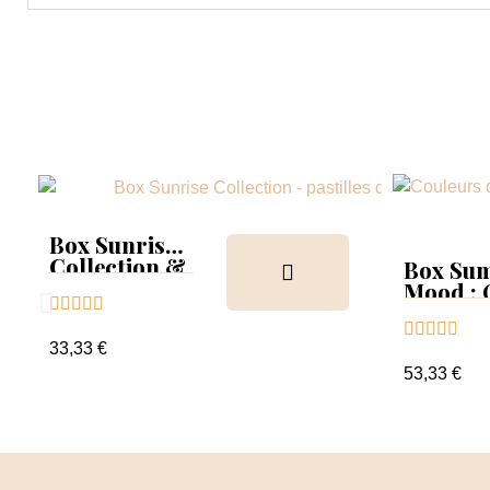
Box Sunrise
Collection &
Box Su
Tips
Mood :





Collect





Tips+nu
33,33 €
clear
53,33 €