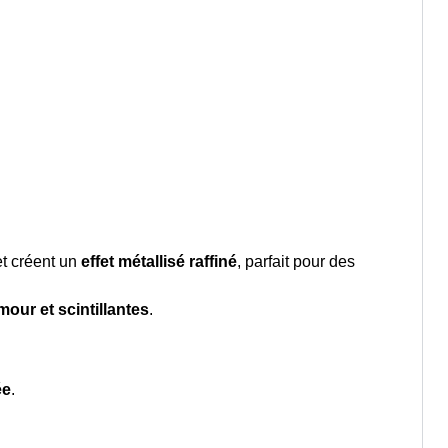
et créent un
effet métallisé raffiné
, parfait pour des
mour et scintillantes
.
ée
.