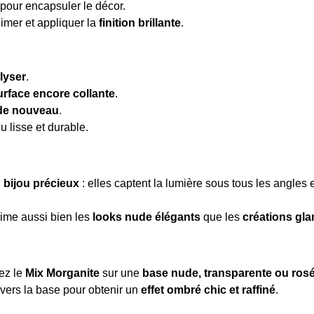
pour encapsuler le décor.
 limer et appliquer la
finition brillante
.
lyser
.
urface encore collante
.
 de nouveau
.
 lisse et durable.
 bijou précieux
: elles captent la lumière sous tous les angles 
ime aussi bien les
looks nude élégants
que les
créations gla
uez le
Mix Morganite
sur une
base nude, transparente ou ros
 vers la base pour obtenir un
effet ombré chic et raffiné
.