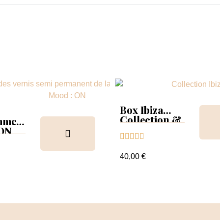
Box Ibiza
Collection &
mmer
Tips
 ON





ion &
ancier
40,00 €