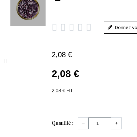





Donnez vo
2,08 €
2,08 €
2,08 € HT
Quantité :
−
+