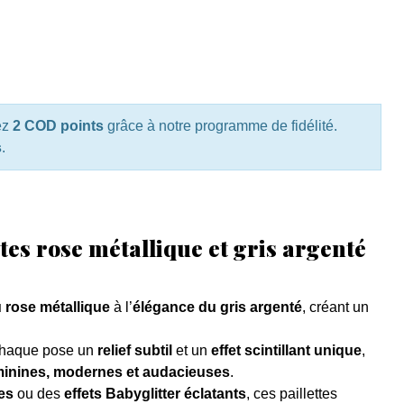
ez
2 COD points
grâce à notre programme de fidélité.
s
.
tes rose métallique et gris argenté
 rose métallique
à l’
élégance du gris argenté
, créant un
chaque pose un
relief subtil
et un
effet scintillant unique
,
minines, modernes et audacieuses
.
es
ou des
effets Babyglitter éclatants
, ces paillettes