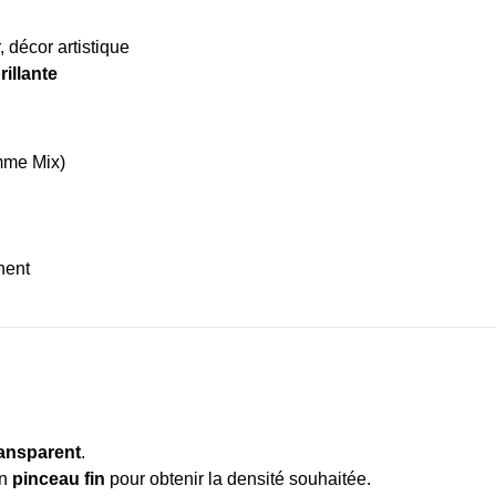
, décor artistique
rillante
amme Mix)
nent
ransparent
.
un
pinceau fin
pour obtenir la densité souhaitée.