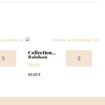
Collection
Rainbow
Tips &





nuancier
60,00 €