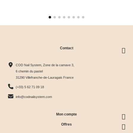
Contact
COD Nail System, Zone de la camave 3,
6 chemin du pastel
31290 Villefranche-de-Lauragais France
(+33) 5 62 71 09 18
info@codnailsystem.com
Mon compte
Offres