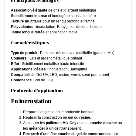
Principaux avantages
Association élégante
de gris et d’argent métallique
Scintillement intense
et homogène sous la lumière
Texture multitaille
pour un rendu profond et raffiné
Polyvalentes
: incrustation, Babyglitter, décor artistique
Tenue longue durée
et application facile
Caractéristiques
Type de produit
: Paillettes décoratives multitaille (gamme Mix)
Couleurs
: Gris et argent métallique brillant
Effet
: Scintillement métallisé haute intensité
Applications idéales
: Incrustation, Babyglitter
Compatibilité
: Gel UV, LED, résine, vernis semi-permanent
Contenance
: Pot de +2 g
Protocole d’application
En incrustation
Préparer l’ongle selon le protocole habituel.
Réaliser la construction en
gel ou résine
.
Appliquer les
paillettes Mix Onyx
sur la
couche collante
ou
les
mélanger à un gel transparent
.
Recouvrir d’une
fine couche de gel de construction
pour