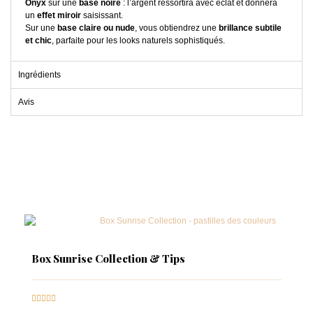
Onyx
sur une
base noire
: l’argent ressortira avec éclat et donnera
un
effet miroir
saisissant.
Sur une
base claire ou nude
, vous obtiendrez une
brillance subtile
et chic
, parfaite pour les looks naturels sophistiqués.
Ingrédients
Avis
Box Sunrise Collection & Tips




