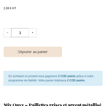
2,08 € HT
−
+
Ajouter au panier
En achetant ce produit vous gagnerez
2 COD points
grâce à notre
programme de fidélité. Votre panier totalisera
2 COD points
.
Mix Onyx – Paillettes grises et argent métallisé