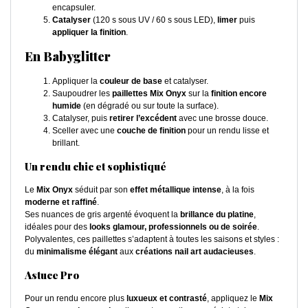
encapsuler.
Catalyser
(120 s sous UV / 60 s sous LED),
limer
puis
appliquer la finition
.
En Babyglitter
Appliquer la
couleur de base
et catalyser.
Saupoudrer les
paillettes Mix Onyx
sur la
finition encore
humide
(en dégradé ou sur toute la surface).
Catalyser, puis
retirer l’excédent
avec une brosse douce.
Sceller avec une
couche de finition
pour un rendu lisse et
brillant.
Un rendu chic et sophistiqué
Le
Mix Onyx
séduit par son
effet métallique intense
, à la fois
moderne et raffiné
.
Ses nuances de gris argenté évoquent la
brillance du platine
,
idéales pour des
looks glamour, professionnels ou de soirée
.
Polyvalentes, ces paillettes s’adaptent à toutes les saisons et styles :
du
minimalisme élégant
aux
créations nail art audacieuses
.
Astuce Pro
Pour un rendu encore plus
luxueux et contrasté
, appliquez le
Mix