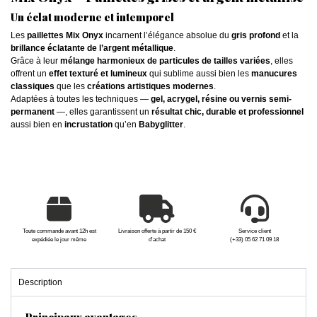
Un éclat moderne et intemporel
Les
paillettes Mix Onyx
incarnent l’élégance absolue du
gris profond
et la
brillance éclatante de l’argent métallique
.
Grâce à leur
mélange harmonieux de particules de tailles variées
, elles
offrent un
effet texturé et lumineux
qui sublime aussi bien les
manucures
classiques
que les
créations artistiques modernes
.
Adaptées à toutes les techniques —
gel, acrygel, résine ou vernis semi-
permanent
—, elles garantissent un
résultat chic, durable et professionnel
aussi bien en
incrustation
qu’en
Babyglitter
.
Toute commande avant 12h est
Livraison offerte à partir de 150 €
Service client
expédiée le jour même
d'achat
(+33) 05 62 71 09 18
Description