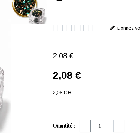





Donnez vo
2,08 €
2,08 €
2,08 € HT
Quantité :
−
+