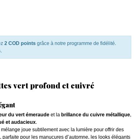
ez
2 COD points
grâce à notre programme de fidélité.
s
.
ttes vert profond et cuivré
légant
eur du vert émeraude
et la
brillance du cuivre métallique
,
ué et audacieux
.
e mélange joue subtilement avec la lumière pour offrir des
, parfaite pour les manucures d’automne, les looks élégants