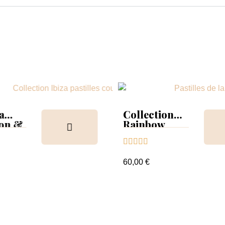
a
Collection
ion &
Rainbow
Tips &





nuancier
60,00 €