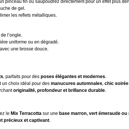
’un pinceau fin ou saupoudrez directement pour un effet plus de
ouche de gel.
imer les reflets métalliques.
 de l’ongle.
ère uniforme ou en dégradé.
t avec une brosse douce.
.
ts
, parfaits pour des
poses élégantes et modernes
.
t un choix idéal pour des
manucures automnales
,
chic soirée
erchant
originalité, profondeur et brillance durable
.
uez le
Mix Terracotta
sur une
base marron, vert émeraude ou
et précieux et captivant
.