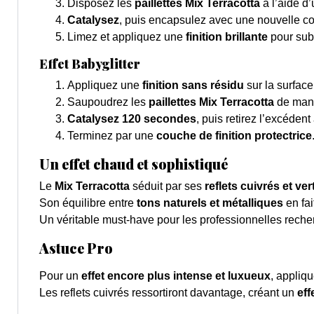
Disposez les
paillettes Mix Terracotta
à l’aide d
Catalysez
, puis encapsulez avec une nouvelle c
Limez et appliquez une
finition brillante
pour subl
Effet Babyglitter
Appliquez une
finition sans résidu
sur la surface
Saupoudrez les
paillettes Mix Terracotta
de mani
Catalysez 120 secondes
, puis retirez l’excéden
Terminez par une
couche de finition protectrice
Un effet chaud et sophistiqué
Le
Mix Terracotta
séduit par ses
reflets cuivrés et ver
Son équilibre entre
tons naturels et métalliques
en fai
Un véritable must-have pour les professionnelles rech
Astuce Pro
Pour un
effet encore plus intense et luxueux
, appliq
Les reflets cuivrés ressortiront davantage, créant un
eff