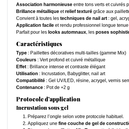
Association harmonieuse
entre tons verts et cuivrés p
Brillance métallique
et
relief texturé
grâce aux paillett
Convient à toutes les
techniques de nail art
: gel, acry
Application facile
et rendu professionnel longue tenue
Parfait pour les
looks automnaux
, les
poses sophist
Caractéristiques
Type
: Paillettes décoratives multi-tailles (gamme Mix)
Couleurs
: Vert profond et cuivré métallique
Effet
: Brillance intense et contraste élégant
Utilisation
: Incrustation, Babyglitter, nail art
Compatibilité
: Gel UV/LED, résine, acrygel, vernis s
Contenance
: Pot de +2 g
Protocole d’application
Incrustation sous gel
Préparez l’ongle selon votre protocole habituel.
Appliquez une
fine couche de gel de construct