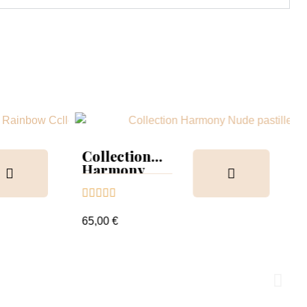
Collection
Harmony
Tips &





nuancier
65,00 €