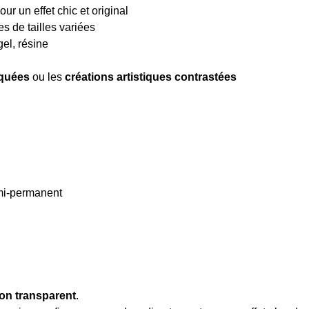
our un effet chic et original
es de tailles variées
gel, résine
iquées
ou les
créations artistiques contrastées
emi-permanent
ion transparent
.