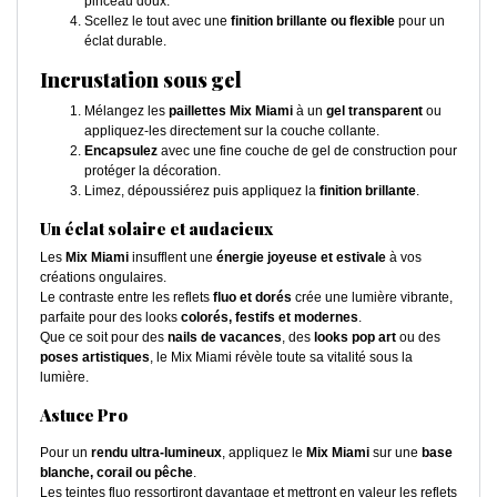
pinceau doux.
Scellez le tout avec une
finition brillante ou flexible
pour un
éclat durable.
Incrustation sous gel
Mélangez les
paillettes Mix Miami
à un
gel transparent
ou
appliquez-les directement sur la couche collante.
Encapsulez
avec une fine couche de gel de construction pour
protéger la décoration.
Limez, dépoussiérez puis appliquez la
finition brillante
.
Un éclat solaire et audacieux
Les
Mix Miami
insufflent une
énergie joyeuse et estivale
à vos
créations ongulaires.
Le contraste entre les reflets
fluo et dorés
crée une lumière vibrante,
parfaite pour des looks
colorés, festifs et modernes
.
Que ce soit pour des
nails de vacances
, des
looks pop art
ou des
poses artistiques
, le Mix Miami révèle toute sa vitalité sous la
lumière.
Astuce Pro
Pour un
rendu ultra-lumineux
, appliquez le
Mix Miami
sur une
base
blanche, corail ou pêche
.
Les teintes fluo ressortiront davantage et mettront en valeur les reflets