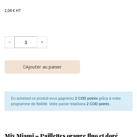
2,08 € HT
−
+
Ajouter au panier
En achetant ce produit vous gagnerez
2 COD points
grâce à notre
programme de fidélité. Votre panier totalisera
2 COD points
.
Mix Miami – Paillettes orange fluo et doré