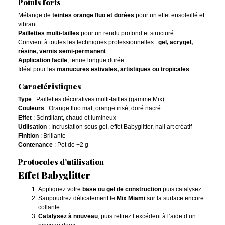
Points forts
Mélange de
teintes orange fluo et dorées
pour un effet ensoleillé et
vibrant
Paillettes multi-tailles
pour un rendu profond et structuré
Convient à toutes les techniques professionnelles :
gel, acrygel,
résine, vernis semi-permanent
Application facile
, tenue longue durée
Idéal pour les
manucures estivales, artistiques ou tropicales
Caractéristiques
Type
: Paillettes décoratives multi-tailles (gamme Mix)
Couleurs
: Orange fluo mat, orange irisé, doré nacré
Effet
: Scintillant, chaud et lumineux
Utilisation
: Incrustation sous gel, effet Babyglitter, nail art créatif
Finition
: Brillante
Contenance
: Pot de +2 g
Protocoles d’utilisation
Effet Babyglitter
Appliquez votre
base ou gel de construction
puis catalysez.
Saupoudrez délicatement le
Mix Miami
sur la surface encore
collante.
Catalysez à nouveau
, puis retirez l’excédent à l’aide d’un