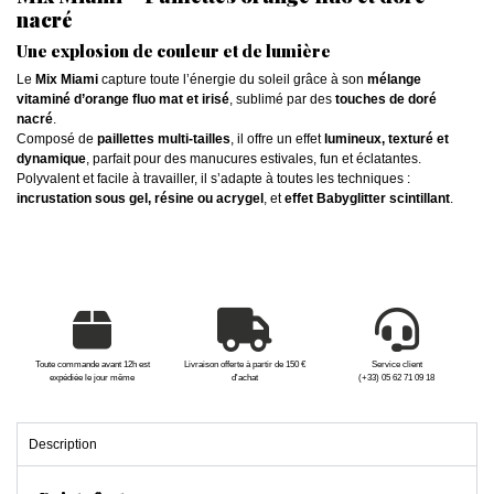
nacré
Une explosion de couleur et de lumière
Le
Mix Miami
capture toute l’énergie du soleil grâce à son
mélange
vitaminé d’orange fluo mat et irisé
, sublimé par des
touches de doré
nacré
.
Composé de
paillettes multi-tailles
, il offre un effet
lumineux, texturé et
dynamique
, parfait pour des manucures estivales, fun et éclatantes.
Polyvalent et facile à travailler, il s’adapte à toutes les techniques :
incrustation sous gel, résine ou acrygel
, et
effet Babyglitter scintillant
.
Toute commande avant 12h est
Livraison offerte à partir de 150 €
Service client
expédiée le jour même
d'achat
(+33) 05 62 71 09 18
Description