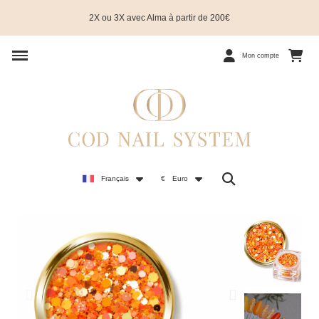
2X ou 3X avec Alma à partir de 200€
Mon compte
Français
€
Euro