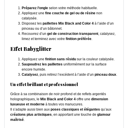
Préparez l’ongle
selon votre méthode habituelle.
Appliquez une
fine couche de gel ou de résine
non
catalysée.
Disposez les
paillettes Mix Black and Color 4
à l’aide d’un
pinceau ou d’un bâtonnet.
Recouvrez d’un
gel de construction transparent
, catalysez,
limez et terminez avec votre
finition préférée
.
Effet Babyglitter
Appliquez une
finition sans résidu
sur la couleur catalysée.
Saupoudrez les paillettes
uniformément sur la surface
encore humide.
Catalysez
, puis retirez l’excédent à l’aide d’un
pinceau doux
.
Un effet brillant et professionnel
Grâce à sa combinaison de noir profond et de reflets argentés
holographiques, le
Mix Black and Color 4
offre une
dimension
luxueuse et moderne
à toutes vos manucures.
Il s’adapte aussi bien aux
poses classiques et élégantes
qu’aux
créations plus artistiques
, en apportant une touche de
glamour
maîtrisé
.