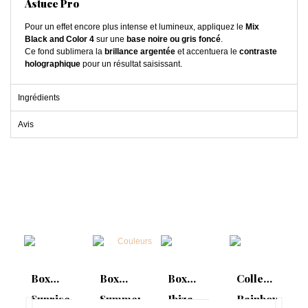
Astuce Pro
Pour un effet encore plus intense et lumineux, appliquez le
Mix
Black and Color 4
sur une
base noire ou gris foncé
.
Ce fond sublimera la
brillance argentée
et accentuera le
contraste
holographique
pour un résultat saisissant.
Ingrédients
Avis
Box
Box
Box
Collection
Sunrise
Summer
Ibiza
Rainbow