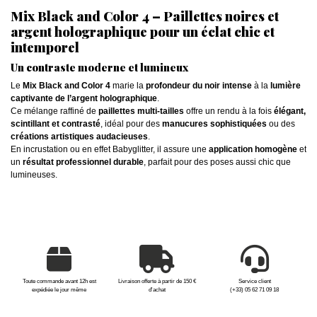
Mix Black and Color 4 – Paillettes noires et
argent holographique pour un éclat chic et
intemporel
Un contraste moderne et lumineux
Le
Mix Black and Color 4
marie la
profondeur du noir intense
à la
lumière
captivante de l’argent holographique
.
Ce mélange raffiné de
paillettes multi-tailles
offre un rendu à la fois
élégant,
scintillant et contrasté
, idéal pour des
manucures sophistiquées
ou des
créations artistiques audacieuses
.
En incrustation ou en effet Babyglitter, il assure une
application homogène
et
un
résultat professionnel durable
, parfait pour des poses aussi chic que
lumineuses.
Toute commande avant 12h est
Livraison offerte à partir de 150 €
Service client
expédiée le jour même
d'achat
(+33) 05 62 71 09 18