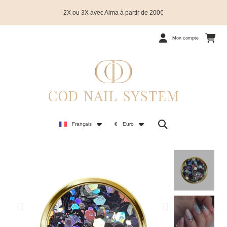
2X ou 3X avec Alma à partir de 200€
Mon compte
Français
€
Euro