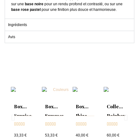
sur une
base noire
pour un rendu profond et contrasté, ou sur une
base rose pastel
pour une finition plus douce et harmonieuse.
Ingrédients
Avis
Box
Box
Box
Collection
Sunrise
Summer
Ibiza
Rainbow
Collection





Mood :





Collection





Tips &





& Tips
ON
& Tips
nuancier
33,33 €
53,33 €
40,00 €
60,00 €