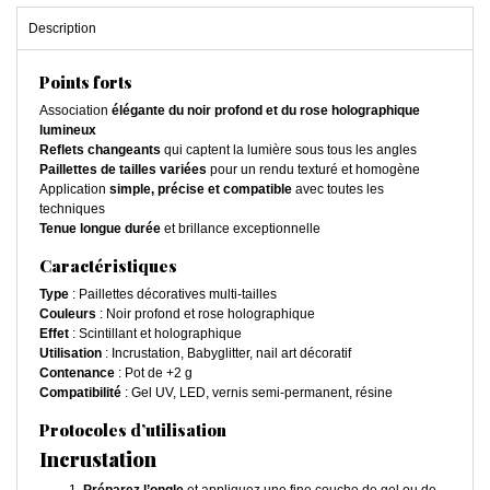
Description
Points forts
Association
élégante du noir profond et du rose holographique
lumineux
Reflets changeants
qui captent la lumière sous tous les angles
Paillettes de tailles variées
pour un rendu texturé et homogène
Application
simple, précise et compatible
avec toutes les
techniques
Tenue longue durée
et brillance exceptionnelle
Caractéristiques
Type
: Paillettes décoratives multi-tailles
Couleurs
: Noir profond et rose holographique
Effet
: Scintillant et holographique
Utilisation
: Incrustation, Babyglitter, nail art décoratif
Contenance
: Pot de +2 g
Compatibilité
: Gel UV, LED, vernis semi-permanent, résine
Protocoles d’utilisation
Incrustation
Préparez l’ongle
et appliquez une fine couche de gel ou de