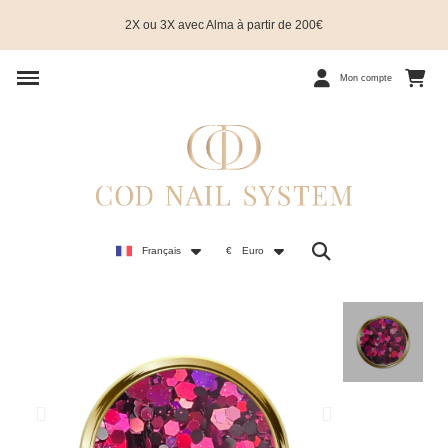
2X ou 3X avec Alma à partir de 200€
Mon compte
Français
€
Euro