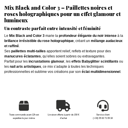
Mix Black and Color 3 – Paillettes noires et
roses holographiques pour un effet glamour et
lumineux
Un contraste parfait entre intensité et féminité
Le
Mix Black and Color 3
marie la
profondeur élégante du noir intense
à la
brillance irrésistible du rose holographique
, créant un
mélange audacieux
et raffiné
.
Ses
paillettes multi-tailles
apportent relief, reflets et texture pour des
manucures éclatantes
, qu’elles soient sobres ou extravagantes.
Parfait pour les
incrustations glamour
, les
effets Babyglitter scintillants
ou
les
nail arts artistiques
, ce mix s’adapte à toutes les techniques
professionnelles et sublime vos créations par son
éclat multidimensionnel
.
Toute commande avant 12h est
Livraison offerte à partir de 150 €
Service client
expédiée le jour même
d'achat
(+33) 05 62 71 09 18