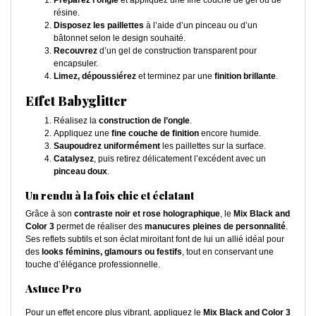
résine.
Disposez les paillettes
à l’aide d’un pinceau ou d’un
bâtonnet selon le design souhaité.
Recouvrez
d’un gel de construction transparent pour
encapsuler.
Limez, dépoussiérez
et terminez par une
finition brillante
.
Effet Babyglitter
Réalisez la
construction de l’ongle
.
Appliquez une
fine couche de finition
encore humide.
Saupoudrez uniformément
les paillettes sur la surface.
Catalysez
, puis retirez délicatement l’excédent avec un
pinceau doux
.
Un rendu à la fois chic et éclatant
Grâce à son
contraste noir et rose holographique
, le
Mix Black and
Color 3
permet de réaliser des
manucures pleines de personnalité
.
Ses reflets subtils et son éclat miroitant font de lui un allié idéal pour
des
looks féminins, glamours ou festifs
, tout en conservant une
touche d’élégance professionnelle.
Astuce Pro
Pour un effet encore plus vibrant, appliquez le
Mix Black and Color 3