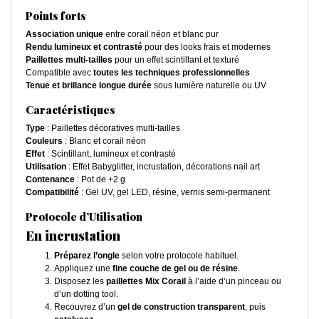
Points forts
Association unique
entre corail néon et blanc pur
Rendu lumineux et contrasté
pour des looks frais et modernes
Paillettes multi-tailles
pour un effet scintillant et texturé
Compatible avec
toutes les techniques professionnelles
Tenue et brillance longue durée
sous lumière naturelle ou UV
Caractéristiques
Type
: Paillettes décoratives multi-tailles
Couleurs
: Blanc et corail néon
Effet
: Scintillant, lumineux et contrasté
Utilisation
: Effet Babyglitter, incrustation, décorations nail art
Contenance
: Pot de +2 g
Compatibilité
: Gel UV, gel LED, résine, vernis semi-permanent
Protocole d’Utilisation
En incrustation
Préparez l’ongle
selon votre protocole habituel.
Appliquez une
fine couche de gel ou de résine
.
Disposez les
paillettes Mix Corail
à l’aide d’un pinceau ou
d’un dotting tool.
Recouvrez d’un
gel de construction transparent
, puis