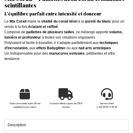
scintillantes
L’équilibre parfait entre intensité et douceur
Le
Mix Corail
marie la
vitalité du corail néon
à la
pureté du blanc
pour un
rendu à la fois
éclatant et raffiné
.
Composé de
paillettes de plusieurs tailles
, ce mélange apporte
volume,
lumière et profondeur
à toutes vos créations ongulaires.
Polyvalent et facile à travailler, il s’adapte parfaitement aux
techniques
d’incrustation
, aux
effets Babyglitter
ou aux
nail arts artistiques
.
Un indispensable pour des
manucures estivales
, pétillantes et ultra
tendance.
Toute commande avant 12h est
Livraison offerte à partir de 150 €
Service client
expédiée le jour même
d'achat
(+33) 05 62 71 09 18
Description