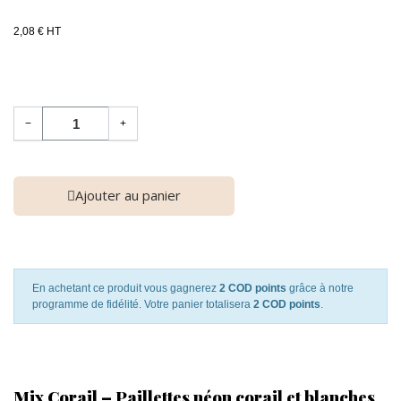
2,08 € HT
−
+
Ajouter au panier
En achetant ce produit vous gagnerez
2 COD points
grâce à notre
programme de fidélité. Votre panier totalisera
2 COD points
.
Mix Corail – Paillettes néon corail et blanches