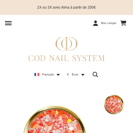
2X ou 3X avec Alma à partir de 200€
Mon compte
Français
€
Euro