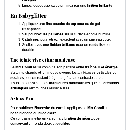
catalysez
.
Limez, dépoussiérez et terminez par une
finition brillante
.
En Babyglitter
Appliquez une
fine couche de top coat
ou de
gel
transparent
.
Saupoudrez les paillettes
sur la surface encore humide.
Catalysez
, puis retirez l’excédent avec un pinceau doux.
Scellez avec une
finition brillante
pour un rendu lisse et
durable.
Une teinte vive et harmonieuse
Le
Mix Corail
est la combinaison parfaite entre
fraîcheur et énergie
.
Sa teinte chaude et lumineuse évoque les
ambiances estivales et
solaires
, tout en restant élégante grâce au contraste du blanc.
Il sublime aussi bien les
manucures minimalistes
que les
créations
artistiques
aux touches audacieuses.
Astuce Pro
Pour
sublimer l’intensité du corail
, appliquez le
Mix Corail
sur une
base blanche ou nude claire
.
Ce contraste mettra en valeur la
vibration du néon
tout en
conservant un rendu doux et équilibré.