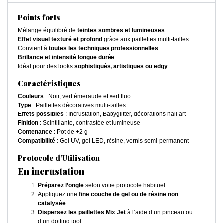
Points forts
Mélange équilibré de
teintes sombres et lumineuses
Effet visuel texturé et profond
grâce aux paillettes multi-tailles
Convient à
toutes les techniques professionnelles
Brillance et intensité longue durée
Idéal pour des looks
sophistiqués, artistiques ou edgy
Caractéristiques
Couleurs
: Noir, vert émeraude et vert fluo
Type
: Paillettes décoratives multi-tailles
Effets possibles
: Incrustation, Babyglitter, décorations nail art
Finition
: Scintillante, contrastée et lumineuse
Contenance
: Pot de +2 g
Compatibilité
: Gel UV, gel LED, résine, vernis semi-permanent
Protocole d’Utilisation
En incrustation
Préparez l’ongle
selon votre protocole habituel.
Appliquez une
fine couche de gel ou de résine non
catalysée
.
Dispersez les paillettes Mix Jet
à l’aide d’un pinceau ou
d’un dotting tool.