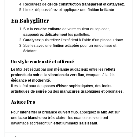
Recouvrez de
gel de construction transparent
et
catalysez
.
Limez, dépoussiérez et appliquez une
finition brillante
.
En Babyglitter
Sur la
couche collante
de votre couleur ou top coat,
saupoudrez délicatement
les paillettes.
Catalysez
puis retirez l’excédent à l’aide d’un pinceau doux.
Scellez avec une
finition adaptée
pour un rendu lisse et
éclatant.
Un style contrasté et affirmé
Le
Mix Jet
séduit par son
mélange audacieux
entre les
reflets
profonds du noir
et la
vibration du vert fluo
, évoquant à la fois
élégance et modernité
.
Il est idéal pour des
poses d’hiver sophistiquées
, des
looks
artistiques de soirée
ou des
manucures graphiques et originales
.
Astuce Pro
Pour
intensifier la brillance du vert fluo
, appliquez le
Mix Jet
sur
une
base blanche ou très claire
: les nuances ressortiront
davantage et créeront un
effet lumineux saisissant
.