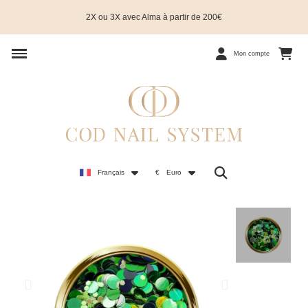
2X ou 3X avec Alma à partir de 200€
Mon compte
Français
€
Euro