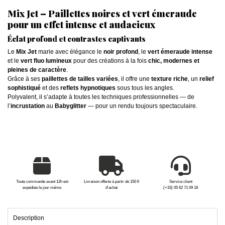
Mix Jet – Paillettes noires et vert émeraude
pour un effet intense et audacieux
Éclat profond et contrastes captivants
Le
Mix Jet
marie avec élégance le
noir profond
, le
vert émeraude intense
et le
vert fluo lumineux
pour des créations à la fois
chic, modernes et
pleines de caractère
.
Grâce à ses
paillettes de tailles variées
, il offre une
texture riche
, un
relief
sophistiqué
et des
reflets hypnotiques
sous tous les angles.
Polyvalent, il s’adapte à toutes les techniques professionnelles — de
l’
incrustation
au
Babyglitter
— pour un rendu toujours spectaculaire.
Toute commande avant 12h est
Livraison offerte à partir de 150 €
Service client
expédiée le jour même
d'achat
(+33) 05 62 71 09 18
Description