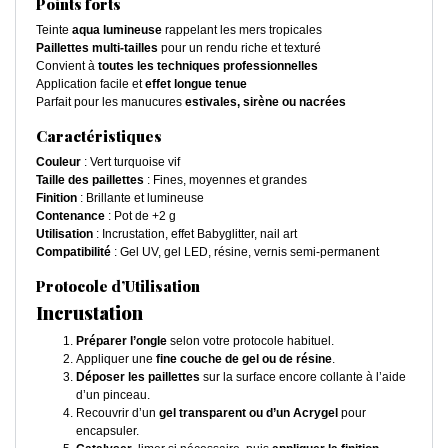
Points forts
Teinte
aqua lumineuse
rappelant les mers tropicales
Paillettes multi-tailles
pour un rendu riche et texturé
Convient à
toutes les techniques professionnelles
Application facile et
effet longue tenue
Parfait pour les manucures
estivales, sirène ou nacrées
Caractéristiques
Couleur
: Vert turquoise vif
Taille des paillettes
: Fines, moyennes et grandes
Finition
: Brillante et lumineuse
Contenance
: Pot de +2 g
Utilisation
: Incrustation, effet Babyglitter, nail art
Compatibilité
: Gel UV, gel LED, résine, vernis semi-permanent
Protocole d’Utilisation
Incrustation
Préparer l’ongle
selon votre protocole habituel.
Appliquer une
fine couche de gel ou de résine
.
Déposer les paillettes
sur la surface encore collante à l’aide
d’un pinceau.
Recouvrir d’un
gel transparent ou d’un Acrygel
pour
encapsuler.