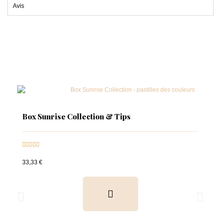
Avis
Box Sunrise Collection & Tips





33,33 €