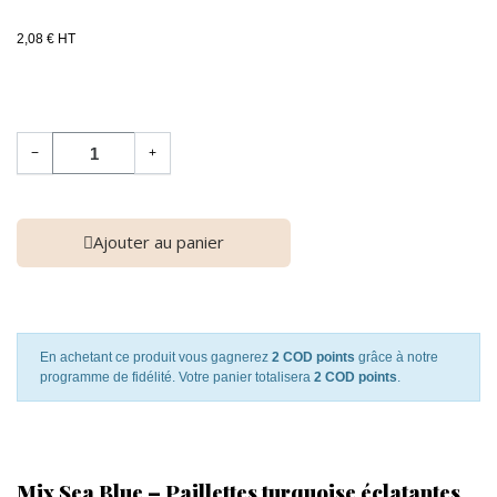
2,08 € HT
−
+
Ajouter au panier
En achetant ce produit vous gagnerez
2 COD points
grâce à notre
programme de fidélité. Votre panier totalisera
2 COD points
.
Mix Sea Blue – Paillettes turquoise éclatantes