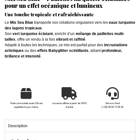
pour un effet océanique et lumineux
Une touche tropicale et rafraîchissante
Le
Mix Sea Blue
transporte vos créations ongulaires vers les
eaux turquoise
des lagons tropicaux
.
Son
vert turquoise éclatant
, enrichi d’un
mélange de paillettes multi-
tailles
, offre un rendu à la fois
vibrant et raffiné
.
Adapté à toutes les techniques, ce mix est parfait pour des
incrustations
artistiques
ou des
effets Babyglitter scintillants
, alliant
profondeur,
brillance et intensité
.
Toute commande avant 12h est
Livraison offerte à partir de 150 €
Service client
expédiée le jour même
d'achat
(+33) 05 62 71 09 18
Description