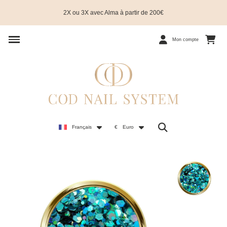
2X ou 3X avec Alma à partir de 200€
Mon compte
Français
€
Euro