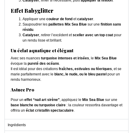
Catalyser
, limer si nécessaire, puis
appliquer la finition
.
Effet Babyglitter
Appliquer une
couleur de fond
et
catalyser
.
Saupoudrer les
paillettes Mix Sea Blue
sur une
finition sans
résidu
.
Catalyser
, retirer l’excédent et
sceller avec un top coat
pour
un rendu lisse et brillant.
Un éclat aquatique et élégant
Avec ses nuances
turquoise intenses et irisées
, le
Mix Sea Blue
évoque la
pureté des océans
.
Il est idéal pour des créations
fraîches, estivales ou féeriques
, et se
marie parfaitement avec le
blanc, le nude, ou le bleu pastel
pour un
rendu harmonieux.
Astuce Pro
Pour un
effet “nail art sirène”
, appliquez le
Mix Sea Blue
sur une
base blanche ou turquoise claire
: la couleur ressortira davantage et
offrira un
éclat cristallin spectaculaire
.
Ingrédients