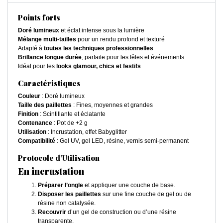
Points forts
Doré lumineux
et éclat intense sous la lumière
Mélange multi-tailles
pour un rendu profond et texturé
Adapté à
toutes les techniques professionnelles
Brillance longue durée
, parfaite pour les fêtes et événements
Idéal pour les
looks glamour, chics et festifs
Caractéristiques
Couleur
: Doré lumineux
Taille des paillettes
: Fines, moyennes et grandes
Finition
: Scintillante et éclatante
Contenance
: Pot de +2 g
Utilisation
: Incrustation, effet Babyglitter
Compatibilité
: Gel UV, gel LED, résine, vernis semi-permanent
Protocole d’Utilisation
En incrustation
Préparer l’ongle
et appliquer une couche de base.
Disposer les paillettes
sur une fine couche de gel ou de
résine non catalysée.
Recouvrir
d’un gel de construction ou d’une résine
transparente.