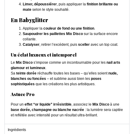
Limer, dépoussiérer
, puis appliquer la
finition brillante ou
mate
selon le style souhaité.
En Babyglitter
Appliquer la
couleur de fond ou une finition
.
Saupoudrer les paillettes Mix Disco
sur la surface encore
collante.
Catalyser
, retirer l’excédent, puis
sceller
avec un top coat.
Un éclat luxueux et intemporel
Le
Mix Disco
s’impose comme un incontournable pour les
nail arts
glamour et lumineux
.
Sa
teinte dorée
réchauffe toutes les bases – qu’elles soient
nude,
blanches ou foncées
– et sublime aussi bien les
poses
sophistiquées
que les créations les plus artistiques.
Astuce Pro
Pour un
effet “or liquide” irrésistible
, associez le
Mix Disco
à une
base dorée, champagne ou blanche nacrée
: la lumière sera captée
et reflétée avec intensité pour un résultat ultra-brillant.
Ingrédients