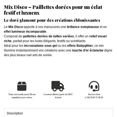
Mix Disco – Paillettes dorées pour un éclat
festif et luxueux
Le doré glamour pour des créations éblouissantes
Le
Mix Disco
apporte à vos manucures une
brillance somptueuse
et un
effet lumineux incomparable
.
Composé de
paillettes dorées de tailles variées
, il offre un
relief visuel
riche
, parfait pour les looks élégants, festifs ou scintillants.
Idéal pour les
incrustations sous gel
ou les
effets Babyglitter
, ce mix
illumine instantanément vos créations avec une
touche d’or éclatante
digne
des plus beaux nail arts de soirée.
Toute commande avant 12h est
Livraison offerte à partir de 150 €
Service client
expédiée le jour même
d'achat
(+33) 05 62 71 09 18
Description