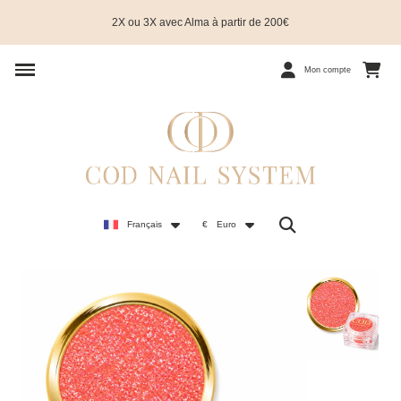
2X ou 3X avec Alma à partir de 200€
Mon compte
Français
€
Euro