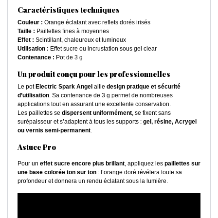
Caractéristiques techniques
Couleur :
Orange éclatant avec reflets dorés irisés
Taille :
Paillettes fines à moyennes
Effet :
Scintillant, chaleureux et lumineux
Utilisation :
Effet sucre ou incrustation sous gel clear
Contenance :
Pot de 3 g
Un produit conçu pour les professionnelles
Le pot
Electric Spark Angel
allie
design pratique et sécurité
d’utilisation
. Sa contenance de 3 g permet de nombreuses
applications tout en assurant une excellente conservation.
Les paillettes se
dispersent uniformément
, se fixent sans
surépaisseur et s’adaptent à tous les supports :
gel, résine, Acrygel
ou vernis semi-permanent
.
Astuce Pro
Pour un
effet sucre encore plus brillant
, appliquez les
paillettes sur
une base colorée ton sur ton
: l’orange doré révélera toute sa
profondeur et donnera un rendu éclatant sous la lumière.