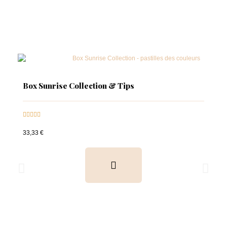
Box Sunrise Collection & Tips





33,33 €