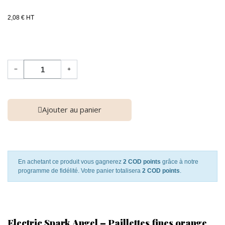
2,08 € HT
−
+
Ajouter au panier
En achetant ce produit vous gagnerez
2 COD points
grâce à notre
programme de fidélité. Votre panier totalisera
2 COD points
.
Electric Spark Angel – Paillettes fines orange