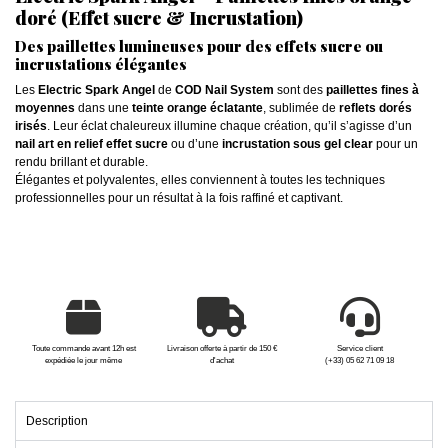
doré (Effet sucre & Incrustation)
Des paillettes lumineuses pour des effets sucre ou
incrustations élégantes
Les
Electric Spark Angel
de
COD Nail System
sont des
paillettes fines à
moyennes
dans une
teinte orange éclatante
, sublimée de
reflets dorés
irisés
. Leur éclat chaleureux illumine chaque création, qu’il s’agisse d’un
nail art en relief effet sucre
ou d’une
incrustation sous gel clear
pour un
rendu brillant et durable.
Élégantes et polyvalentes, elles conviennent à toutes les techniques
professionnelles pour un résultat à la fois raffiné et captivant.
Toute commande avant 12h est
Livraison offerte à partir de 150 €
Service client
expédiée le jour même
d'achat
(+33) 05 62 71 09 18
Description