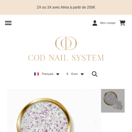
2X ou 3X avec Alma à partir de 200€
Mon compte
Français
€
Euro