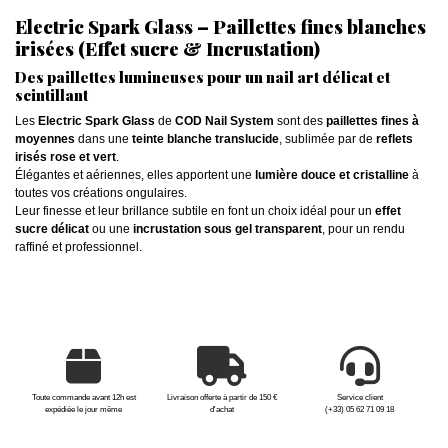
Electric Spark Glass – Paillettes fines blanches
irisées (Effet sucre & Incrustation)
Des paillettes lumineuses pour un nail art délicat et
scintillant
Les
Electric Spark Glass
de
COD Nail System
sont des
paillettes fines à
moyennes
dans une
teinte blanche translucide
, sublimée par de
reflets
irisés rose et vert
.
Élégantes et aériennes, elles apportent une
lumière douce et cristalline
à
toutes vos créations ongulaires.
Leur finesse et leur brillance subtile en font un choix idéal pour un
effet
sucre délicat
ou une
incrustation sous gel transparent
, pour un rendu
raffiné et professionnel.
Toute commande avant 12h est
Livraison offerte à partir de 150 €
Service client
expédiée le jour même
d'achat
(+33) 05 62 71 09 18