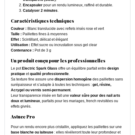
Encapsuler
pour un rendu lumineux, raffiné et durable.
Catalyser 2 minutes
.
Caractéristiques techniques
Couleur :
Blanc translucide avec reflets irisés rose et vert
Taille :
Paillettes fines à moyennes
Effet :
Scintillant, délicat et élégant
Utilisation :
Effet sucre ou incrustation sous gel clear
Contenance :
Pot de 3 g
Un produit conçu pour les professionnelles
Le pot
Electric Spark Glass
offre un équilibre parfait entre
design
pratique
et
qualité professionnelle
.
Sa texture fine assure une
dispersion homogène
des paillettes sans
surépaisseur et s’adapte à toutes les techniques :
gel, résine,
Acrygel ou vernis semi-permanent
.
Leur transparence irisée en fait une
valeur sûre pour des nail arts
doux et lumineux
, parfaits pour les mariages, french revisitées ou
effets givrés.
Astuce Pro
Pour un rendu encore plus cristallin, appliquez les paillettes sur une
base blanche ou laiteuse
: elles révéleront toute leur profondeur et