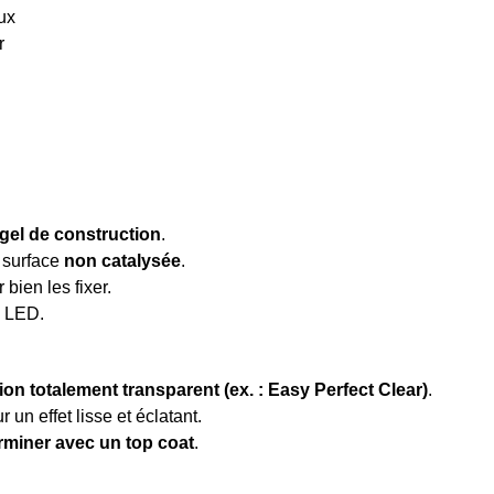
ux
r
gel de construction
.
a surface
non catalysée
.
bien les fixer.
 LED.
ion totalement transparent (ex. : Easy Perfect Clear)
.
un effet lisse et éclatant.
rminer avec un top coat
.