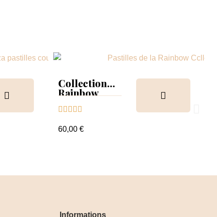
Collection
Rainbow
Tips &





nuancier
60,00 €
Informations