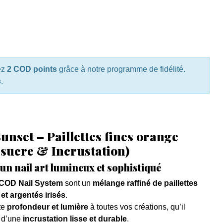
ez
2 COD points
grâce à notre programme de fidélité.
s
.
unset – Paillettes fines orange
t sucre & Incrustation)
 un nail art lumineux et sophistiqué
COD Nail System
sont un
mélange raffiné de paillettes
 et argentés irisés
.
te
profondeur et lumière
à toutes vos créations, qu’il
 d’une
incrustation lisse et durable
.