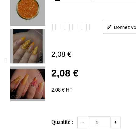





Donnez vo
2,08 €
2,08 €
2,08 € HT
Quantité :
−
+