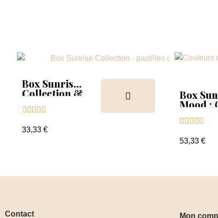
Box Sunrise
Collection &
Box Su
Tips
Mood :





Collect





Tips+nu
33,33 €
clear
53,33 €
Contact
Mon comp