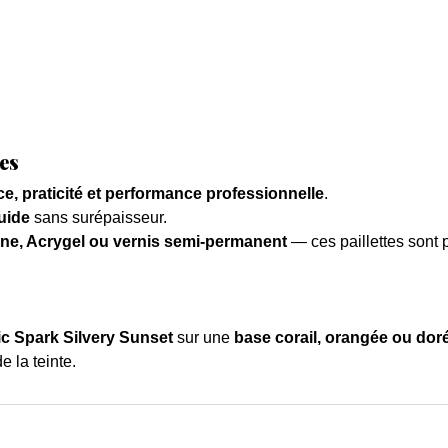
es
e, praticité et performance professionnelle
.
luide
sans surépaisseur.
sine, Acrygel ou vernis semi-permanent
— ces paillettes sont p
ic Spark Silvery Sunset
sur une
base corail, orangée ou dor
e la teinte.