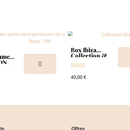
Box Ibiza
Collection &
mmer
Tips
 ON





ion &
ancier
40,00 €
te
Offres