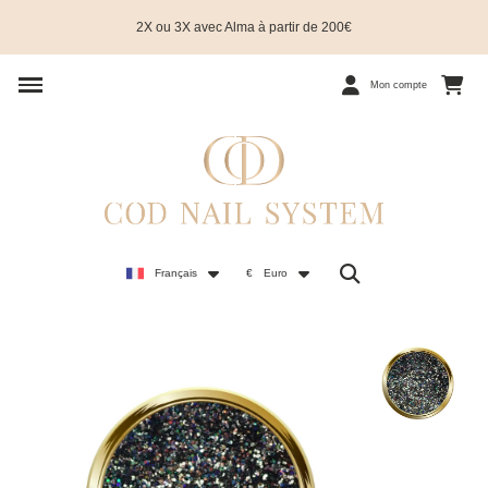
2X ou 3X avec Alma à partir de 200€
Mon compte
Français
€
Euro