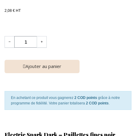
2,08 € HT
−
+
Ajouter au panier
En achetant ce produit vous gagnerez
2 COD points
grâce à notre
programme de fidélité. Votre panier totalisera
2 COD points
.
Electric Spark Dark – Paillettes fines noir