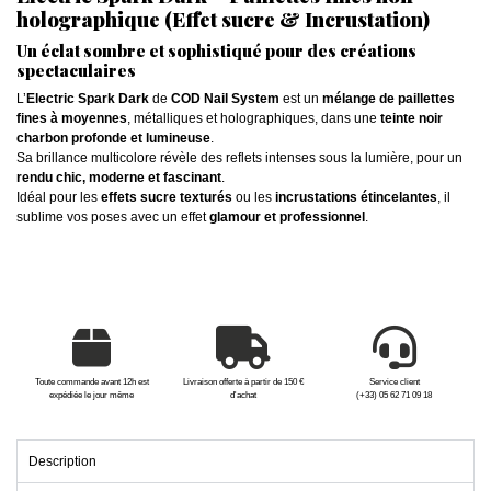
holographique (Effet sucre & Incrustation)
Un éclat sombre et sophistiqué pour des créations
spectaculaires
L’
Electric Spark Dark
de
COD Nail System
est un
mélange de paillettes
fines à moyennes
, métalliques et holographiques, dans une
teinte noir
charbon profonde et lumineuse
.
Sa brillance multicolore révèle des reflets intenses sous la lumière, pour un
rendu chic, moderne et fascinant
.
Idéal pour les
effets sucre texturés
ou les
incrustations étincelantes
, il
sublime vos poses avec un effet
glamour et professionnel
.
Toute commande avant 12h est
Livraison offerte à partir de 150 €
Service client
expédiée le jour même
d'achat
(+33) 05 62 71 09 18
Description