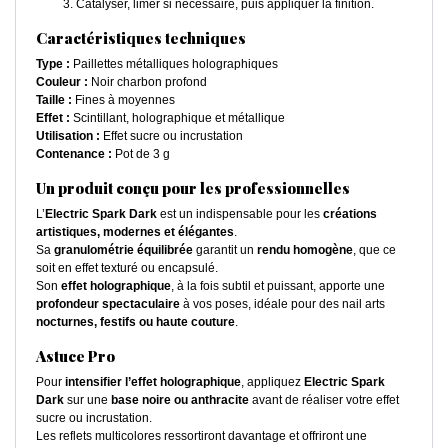
Catalyser, limer si nécessaire, puis appliquer la finition.
Caractéristiques techniques
Type :
Paillettes métalliques holographiques
Couleur :
Noir charbon profond
Taille :
Fines à moyennes
Effet :
Scintillant, holographique et métallique
Utilisation :
Effet sucre ou incrustation
Contenance :
Pot de 3 g
Un produit conçu pour les professionnelles
L’
Electric Spark Dark
est un indispensable pour les
créations
artistiques, modernes et élégantes
.
Sa
granulométrie équilibrée
garantit un
rendu homogène
, que ce
soit en effet texturé ou encapsulé.
Son
effet holographique
, à la fois subtil et puissant, apporte une
profondeur spectaculaire
à vos poses, idéale pour des nail arts
nocturnes, festifs ou haute couture
.
Astuce Pro
Pour
intensifier l’effet holographique
, appliquez
Electric Spark
Dark
sur une
base noire ou anthracite
avant de réaliser votre effet
sucre ou incrustation.
Les reflets multicolores ressortiront davantage et offriront une