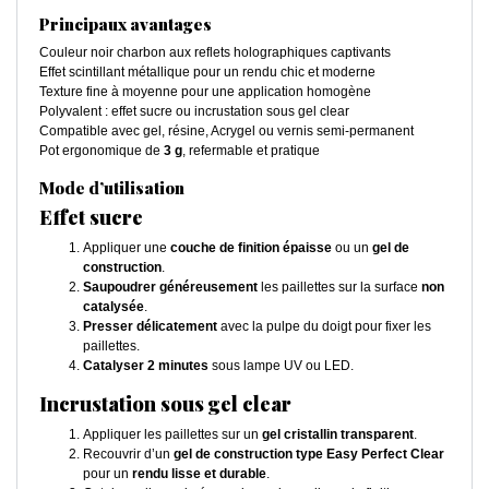
Principaux avantages
Couleur noir charbon aux reflets holographiques captivants
Effet scintillant métallique pour un rendu chic et moderne
Texture fine à moyenne pour une application homogène
Polyvalent : effet sucre ou incrustation sous gel clear
Compatible avec gel, résine, Acrygel ou vernis semi-permanent
Pot ergonomique de
3 g
, refermable et pratique
Mode d’utilisation
Effet sucre
Appliquer une
couche de finition épaisse
ou un
gel de
construction
.
Saupoudrer généreusement
les paillettes sur la surface
non
catalysée
.
Presser délicatement
avec la pulpe du doigt pour fixer les
paillettes.
Catalyser 2 minutes
sous lampe UV ou LED.
Incrustation sous gel clear
Appliquer les paillettes sur un
gel cristallin transparent
.
Recouvrir d’un
gel de construction type Easy Perfect Clear
pour un
rendu lisse et durable
.