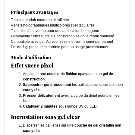
Principaux avantages
Teinte kaki clair moderne et raffinée
Reflets holographiques multicolores spectaculaires
Taille fine à moyenne pour une application homogène
Polyvalente : effet sucre ou incrustation selon le rendu souhaité
Compatible avec gel, Acrygel, résine et vernis semi-permanent
Pot de
3 g
, pratique et durable pour un usage professionnel
Mode d’utilisation
Effet sucre pixel
Appliquer une
couche de finition épaisse
ou un
gel de
construction
.
Saupoudrer généreusement
les paillettes sur la surface
non
catalysée
.
Presser délicatement
avec la pulpe du doigt pour bien les
fixer.
Catalyser 2 minutes
sous lampe UV ou LED.
Incrustation sous gel clear
Disperser les paillettes sur une
couche de gel cristallin non
catalysée
.