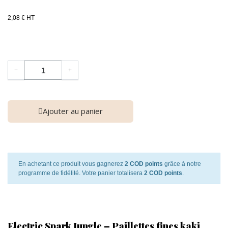
2,08 € HT
−
+
Ajouter au panier
En achetant ce produit vous gagnerez
2 COD points
grâce à notre
programme de fidélité. Votre panier totalisera
2 COD points
.
Electric Spark Jungle – Paillettes fines kaki