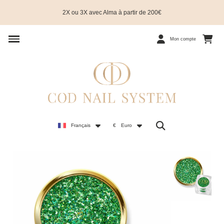
2X ou 3X avec Alma à partir de 200€
Mon compte
Français
€
Euro