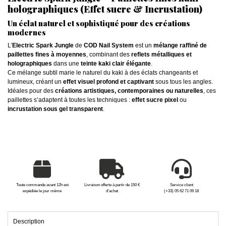
holographiques (Effet sucre & Incrustation)
Un éclat naturel et sophistiqué pour des créations
modernes
L’
Electric Spark Jungle
de
COD Nail System
est un
mélange raffiné de
paillettes fines à moyennes
, combinant des
reflets métalliques et
holographiques
dans une
teinte kaki clair élégante
.
Ce mélange subtil marie le naturel du kaki à des éclats changeants et
lumineux, créant un
effet visuel profond et captivant
sous tous les angles.
Idéales pour des
créations artistiques, contemporaines ou naturelles
, ces
paillettes s’adaptent à toutes les techniques :
effet sucre pixel
ou
incrustation sous gel transparent
.
Toute commande avant 12h est
Livraison offerte à partir de 150 €
Service client
expédiée le jour même
d'achat
(+33) 05 62 71 09 18
Description