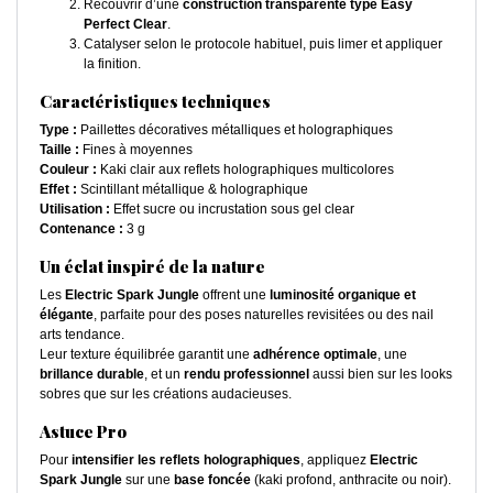
Recouvrir d’une
construction transparente type Easy
Perfect Clear
.
Catalyser selon le protocole habituel, puis limer et appliquer
la finition.
Caractéristiques techniques
Type :
Paillettes décoratives métalliques et holographiques
Taille :
Fines à moyennes
Couleur :
Kaki clair aux reflets holographiques multicolores
Effet :
Scintillant métallique & holographique
Utilisation :
Effet sucre ou incrustation sous gel clear
Contenance :
3 g
Un éclat inspiré de la nature
Les
Electric Spark Jungle
offrent une
luminosité organique et
élégante
, parfaite pour des poses naturelles revisitées ou des nail
arts tendance.
Leur texture équilibrée garantit une
adhérence optimale
, une
brillance durable
, et un
rendu professionnel
aussi bien sur les looks
sobres que sur les créations audacieuses.
Astuce Pro
Pour
intensifier les reflets holographiques
, appliquez
Electric
Spark Jungle
sur une
base foncée
(kaki profond, anthracite ou noir).