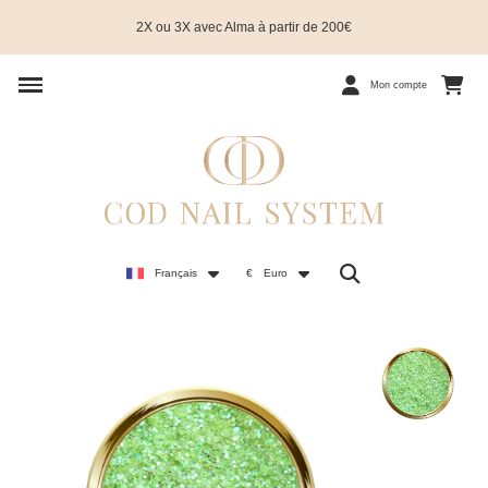
2X ou 3X avec Alma à partir de 200€
Mon compte
Français
€
Euro