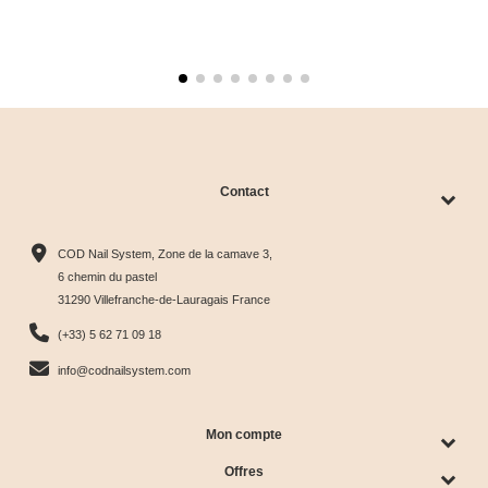
Contact
COD Nail System, Zone de la camave 3,
6 chemin du pastel
31290 Villefranche-de-Lauragais France
(+33) 5 62 71 09 18
info@codnailsystem.com
Mon compte
Offres