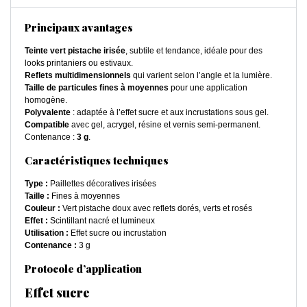
Principaux avantages
Teinte vert pistache irisée
, subtile et tendance, idéale pour des
looks printaniers ou estivaux.
Reflets multidimensionnels
qui varient selon l’angle et la lumière.
Taille de particules fines à moyennes
pour une application
homogène.
Polyvalente
: adaptée à l’effet sucre et aux incrustations sous gel.
Compatible
avec gel, acrygel, résine et vernis semi-permanent.
Contenance :
3 g
.
Caractéristiques techniques
Type :
Paillettes décoratives irisées
Taille :
Fines à moyennes
Couleur :
Vert pistache doux avec reflets dorés, verts et rosés
Effet :
Scintillant nacré et lumineux
Utilisation :
Effet sucre ou incrustation
Contenance :
3 g
Protocole d’application
Effet sucre