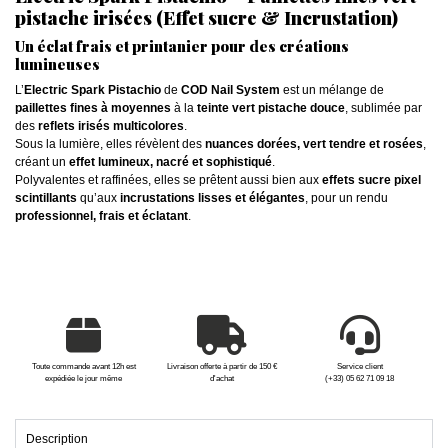
pistache irisées (Effet sucre & Incrustation)
Un éclat frais et printanier pour des créations
lumineuses
L’
Electric Spark Pistachio
de
COD Nail System
est un mélange de
paillettes fines à moyennes
à la
teinte vert pistache douce
, sublimée par
des
reflets irisés multicolores
.
Sous la lumière, elles révèlent des
nuances dorées, vert tendre et rosées
,
créant un
effet lumineux, nacré et sophistiqué
.
Polyvalentes et raffinées, elles se prêtent aussi bien aux
effets sucre pixel
scintillants
qu’aux
incrustations lisses et élégantes
, pour un rendu
professionnel, frais et éclatant
.
Toute commande avant 12h est
Livraison offerte à partir de 150 €
Service client
expédiée le jour même
d'achat
(+33) 05 62 71 09 18
Description