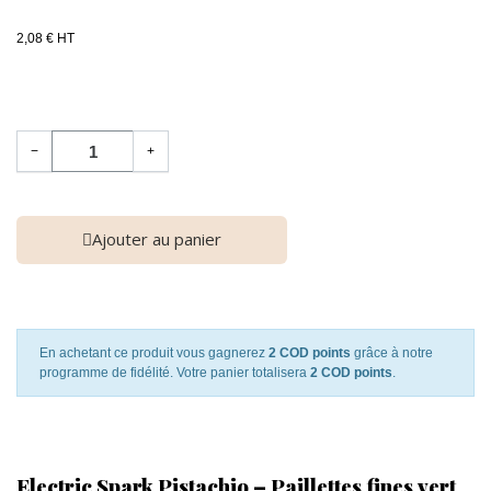
2,08 € HT
−
+
Ajouter au panier
En achetant ce produit vous gagnerez
2 COD points
grâce à notre
programme de fidélité. Votre panier totalisera
2 COD points
.
Electric Spark Pistachio – Paillettes fines vert