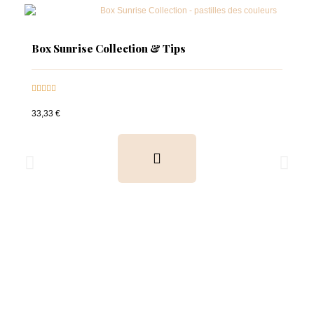
Box Sunrise Collection & Tips





33,33 €