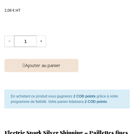
2,08 € HT
−
+
Ajouter au panier
En achetant ce produit vous gagnerez
2 COD points
grâce à notre
programme de fidélité. Votre panier totalisera
2 COD points
.
Electric Spark Silver Shinning – Paillettes fines