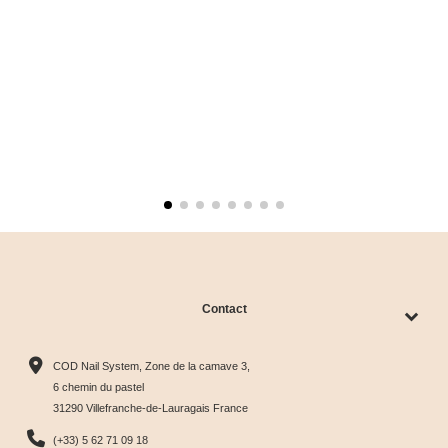
Contact
COD Nail System, Zone de la camave 3,
6 chemin du pastel
31290 Villefranche-de-Lauragais France
(+33) 5 62 71 09 18