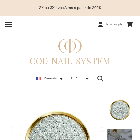
2X ou 3X avec Alma à partir de 200€
Mon compte
Français
€
Euro