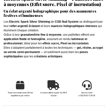
à moyennes (Effet sucre, Pixel & incrustation)
Un éclat argenté holographique pour des manucures
festives et lumineuses
Les
Electric Spark Silver Shinning
de
COD Nail System
se distinguent par
leur
reflet argenté éclatant
et leurs
nuances holographiques intenses
qui
illuminent chaque création.
Grâce à leur
granulométrie fine à moyenne
, ces paillettes offrent une
application fluide et homogène
, assurant un rendu
lumineux et
professionnel
, idéal pour les
effets sucre, Pixel ou incrustation
.
Elles s’adaptent parfaitement à toutes les techniques —
gel, résine, acrygel
ou vernis semi-permanent
— et subliment aussi bien les
poses
sophistiquées
que les
créations artistiques
.
Toute commande avant 12h est
Livraison offerte à partir de 150 €
Service client
expédiée le jour même
d'achat
(+33) 05 62 71 09 18