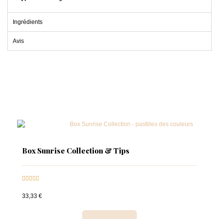
Ingrédients
Avis
Box Sunrise Collection & Tips





33,33 €