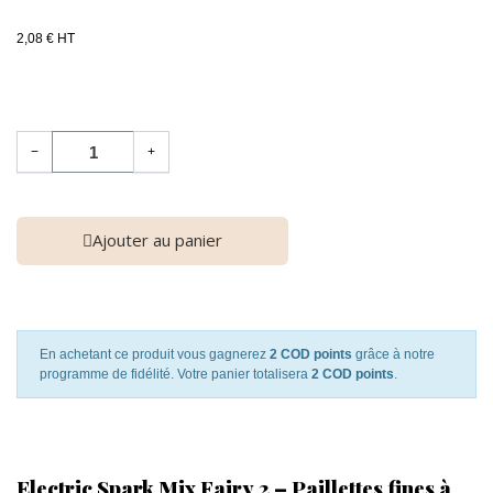
2,08 € HT
−
+
Ajouter au panier
En achetant ce produit vous gagnerez
2 COD points
grâce à notre
programme de fidélité. Votre panier totalisera
2 COD points
.
Electric Spark Mix Fairy 2 – Paillettes fines à