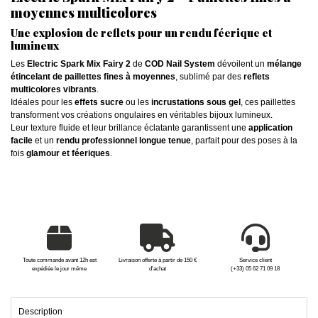
moyennes multicolores
Une explosion de reflets pour un rendu féerique et
lumineux
Les
Electric Spark Mix Fairy 2
de
COD Nail System
dévoilent un
mélange
étincelant de paillettes fines à moyennes
, sublimé par des
reflets
multicolores vibrants
.
Idéales pour les
effets sucre
ou les
incrustations sous gel
, ces paillettes
transforment vos créations ongulaires en véritables bijoux lumineux.
Leur texture fluide et leur brillance éclatante garantissent une
application
facile
et un
rendu professionnel longue tenue
, parfait pour des poses à la
fois
glamour et féeriques
.
Toute commande avant 12h est
Livraison offerte à partir de 150 €
Service client
expédiée le jour même
d'achat
(+33) 05 62 71 09 18
Description