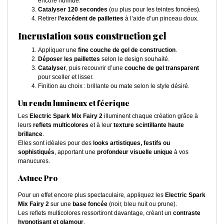
encore humide.
Catalyser 120 secondes
(ou plus pour les teintes foncées).
Retirer
l’excédent de paillettes
à l’aide d’un pinceau doux.
Incrustation sous construction gel
Appliquer une
fine couche de gel de construction
.
Déposer les paillettes
selon le design souhaité.
Catalyser
, puis recouvrir d’une
couche de gel transparent
pour sceller et lisser.
Finition au choix : brillante ou mate selon le style désiré.
Un rendu lumineux et féerique
Les
Electric Spark Mix Fairy 2
illuminent chaque création grâce à
leurs
reflets multicolores
et à leur
texture scintillante haute
brillance
.
Elles sont idéales pour des
looks artistiques, festifs ou
sophistiqués
, apportant une
profondeur visuelle unique
à vos
manucures.
Astuce Pro
Pour un effet encore plus spectaculaire, appliquez les
Electric Spark
Mix Fairy 2
sur une
base foncée
(noir, bleu nuit ou prune).
Les reflets multicolores ressortiront davantage, créant un
contraste
hypnotisant et glamour
.