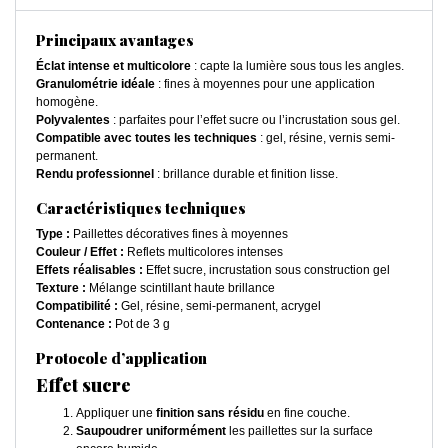
Principaux avantages
Éclat intense et multicolore
: capte la lumière sous tous les angles.
Granulométrie idéale
: fines à moyennes pour une application
homogène.
Polyvalentes
: parfaites pour l’effet sucre ou l’incrustation sous gel.
Compatible avec toutes les techniques
: gel, résine, vernis semi-
permanent.
Rendu professionnel
: brillance durable et finition lisse.
Caractéristiques techniques
Type :
Paillettes décoratives fines à moyennes
Couleur / Effet :
Reflets multicolores intenses
Effets réalisables :
Effet sucre, incrustation sous construction gel
Texture :
Mélange scintillant haute brillance
Compatibilité :
Gel, résine, semi-permanent, acrygel
Contenance :
Pot de 3 g
Protocole d’application
Effet sucre
Appliquer une
finition sans résidu
en fine couche.
Saupoudrer uniformément
les paillettes sur la surface