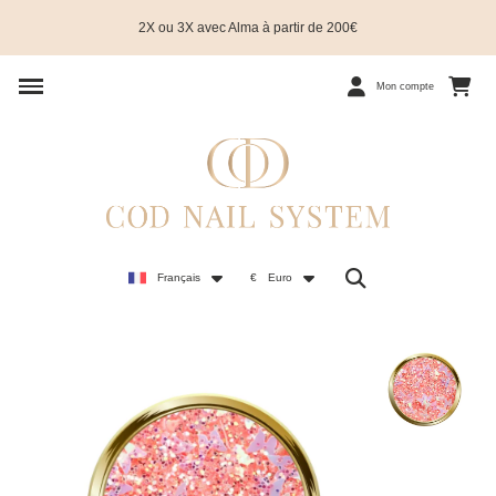
2X ou 3X avec Alma à partir de 200€
Mon compte
Français
€
Euro