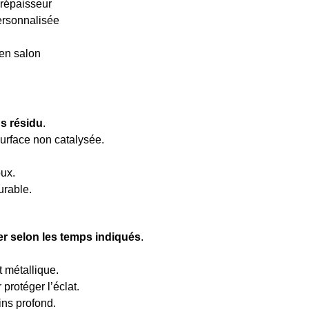
urépaisseur
personnalisée
 en salon
ns résidu
.
 surface non catalysée.
oux.
urable.
er selon les temps indiqués
.
t métallique.
protéger l’éclat.
ins profond.