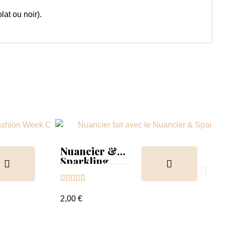
lat ou noir).
Nuancier &
Sparkling
Collection





2,00 €