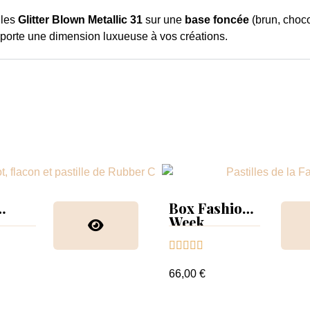
 les
Glitter Blown Metallic 31
sur une
base foncée
(brun, choco
porte une dimension luxueuse à vos créations.
Box Fashion
Week
collection &





nuancier
66,00 €