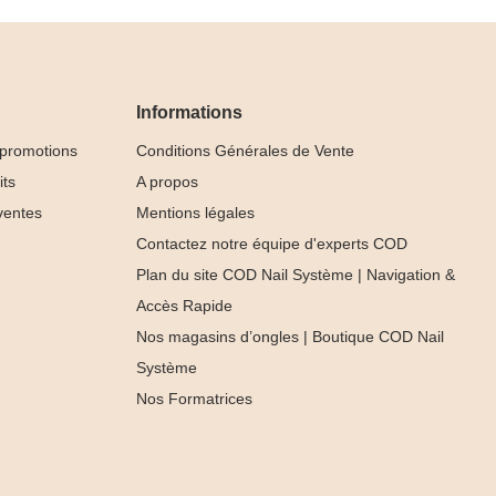
Informations
 promotions
Conditions Générales de Vente
its
A propos
ventes
Mentions légales
Contactez notre équipe d'experts COD
Plan du site COD Nail Système | Navigation &
Accès Rapide
Nos magasins d’ongles | Boutique COD Nail
Rubber Base
Système
Light Rose
Nos Formatrices





13,99 €