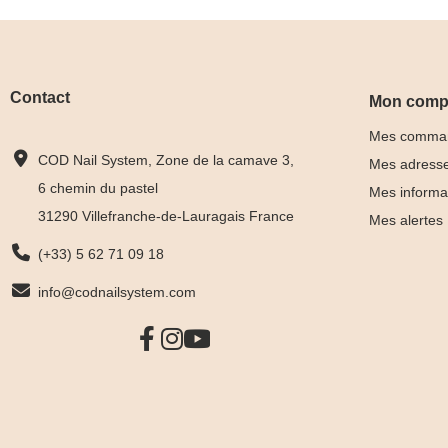
Contact
Mon comp
Mes comma
COD Nail System, Zone de la camave 3,
Mes adress
6 chemin du pastel
Mes informa
31290 Villefranche-de-Lauragais France
Mes alertes
(+33) 5 62 71 09 18
info@codnailsystem.com
Rubber Base
Rubber 
Ultra Pink
Pastel V










13,99 €
13,99 €