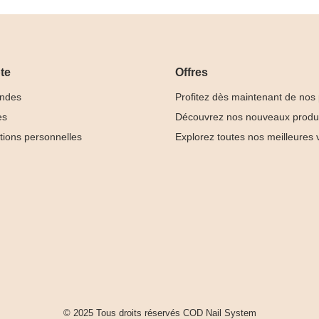
te
Offres
ndes
Profitez dès maintenant de nos
es
Découvrez nos nouveaux produ
tions personnelles
Explorez toutes nos meilleures 
Base
Rubber Base
iolet
Cover Milky





13,99 €
© 2025 Tous droits réservés COD Nail System