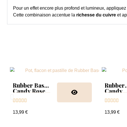
Pour un effet encore plus profond et lumineux, appliquez
Cette combinaison accentue la
richesse du cuivre
et ap
Rubber Base
Rubber
Candy Rose
Candy
Glitter










13,99 €
13,99 €