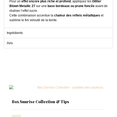
Pour un
effet encore plus riche et profond
, appliquez les
Glitter
Blown Metallic 27
sur une
base bordeaux ou prune foncée
avant de
réaliser l’effet sucre.
Cette combinaison accentue la
chaleur des reflets métalliques
et
sublime le fini velouté de la teinte.
Ingrédients
Avis
Box Sunrise Collection & Tips




