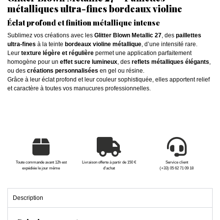
métalliques ultra-fines bordeaux violine
Éclat profond et finition métallique intense
Sublimez vos créations avec les
Glitter Blown Metallic 27
, des
paillettes
ultra-fines
à la teinte
bordeaux violine métallique
, d’une intensité rare.
Leur
texture légère et régulière
permet une application parfaitement
homogène pour un
effet sucre lumineux
, des
reflets métalliques élégants
,
ou des
créations personnalisées
en gel ou résine.
Grâce à leur éclat profond et leur couleur sophistiquée, elles apportent relief
et caractère à toutes vos manucures professionnelles.
Toute commande avant 12h est
Livraison offerte à partir de 150 €
Service client
expédiée le jour même
d'achat
(+33) 05 62 71 09 18
Description