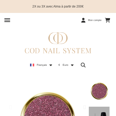
2X ou 3X avec Alma à partir de 200€
Mon compte
Français
€
Euro