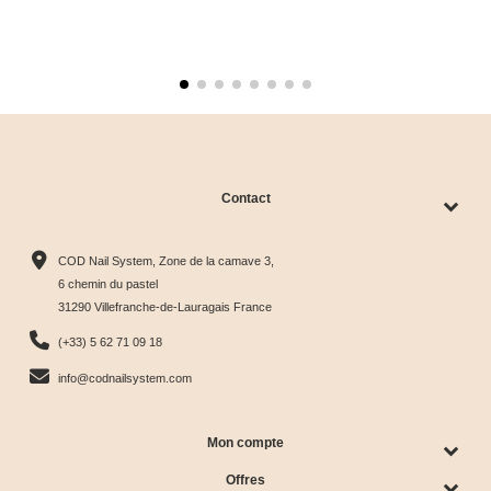
Contact
COD Nail System, Zone de la camave 3,
6 chemin du pastel
31290 Villefranche-de-Lauragais France
(+33) 5 62 71 09 18
info@codnailsystem.com
Mon compte
Offres