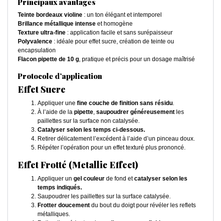
Principaux avantages
Teinte bordeaux violine
: un ton élégant et intemporel
Brillance métallique intense
et homogène
Texture ultra-fine
: application facile et sans surépaisseur
Polyvalence
: idéale pour effet sucre, création de teinte ou
encapsulation
Flacon pipette de 10 g
, pratique et précis pour un dosage maîtrisé
Protocole d’application
Effet Sucre
Appliquer une
fine couche de finition sans résidu
.
À l’aide de la
pipette
,
saupoudrer généreusement
les
paillettes sur la surface non catalysée.
Catalyser selon les temps ci-dessous.
Retirer délicatement l’excédent à l’aide d’un pinceau doux.
Répéter l’opération pour un effet texturé plus prononcé.
Effet Frotté (Metallic Effect)
Appliquer un
gel couleur
de fond et
catalyser selon les
temps indiqués.
Saupoudrer les paillettes sur la surface catalysée.
Frotter doucement
du bout du doigt pour révéler les reflets
métalliques.