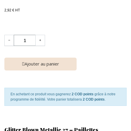
2,92 € HT
−
+
Ajouter au panier
En achetant ce produit vous gagnerez
2 COD points
grâce à notre
programme de fidélité. Votre panier totalisera
2 COD points
.
Glitter Blown Metallic 27 – Paillettes