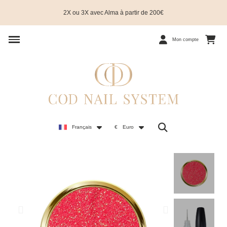
2X ou 3X avec Alma à partir de 200€
Mon compte
Français
€
Euro