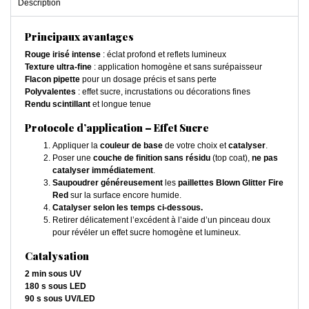
Description
Principaux avantages
Rouge irisé intense
: éclat profond et reflets lumineux
Texture ultra-fine
: application homogène et sans surépaisseur
Flacon pipette
pour un dosage précis et sans perte
Polyvalentes
: effet sucre, incrustations ou décorations fines
Rendu scintillant
et longue tenue
Protocole d’application – Effet Sucre
Appliquer la
couleur de base
de votre choix et
catalyser
.
Poser une
couche de finition sans résidu
(top coat),
ne pas
catalyser immédiatement
.
Saupoudrer généreusement
les
paillettes Blown Glitter Fire
Red
sur la surface encore humide.
Catalyser selon les temps ci-dessous.
Retirer délicatement l’excédent à l’aide d’un pinceau doux
pour révéler un effet sucre homogène et lumineux.
Catalysation
2 min sous UV
180 s sous LED
90 s sous UV/LED