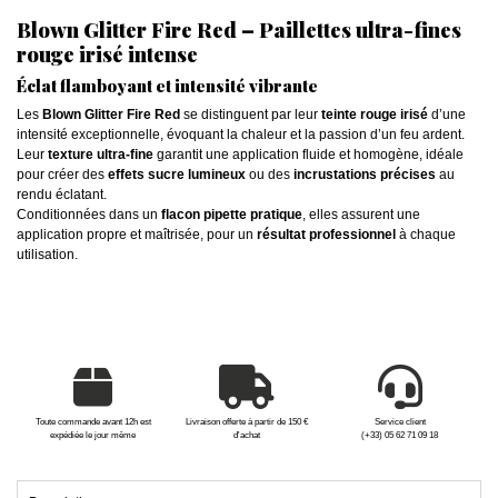
Blown Glitter Fire Red – Paillettes ultra-fines
rouge irisé intense
Éclat flamboyant et intensité vibrante
Les
Blown Glitter Fire Red
se distinguent par leur
teinte rouge irisé
d’une
intensité exceptionnelle, évoquant la chaleur et la passion d’un feu ardent.
Leur
texture ultra-fine
garantit une application fluide et homogène, idéale
pour créer des
effets sucre lumineux
ou des
incrustations précises
au
rendu éclatant.
Conditionnées dans un
flacon pipette pratique
, elles assurent une
application propre et maîtrisée, pour un
résultat professionnel
à chaque
utilisation.
Toute commande avant 12h est
Livraison offerte à partir de 150 €
Service client
expédiée le jour même
d'achat
(+33) 05 62 71 09 18