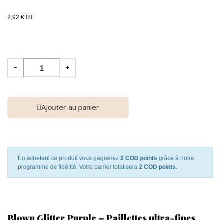
2,92 € HT
−
+
Ajouter au panier
En achetant ce produit vous gagnerez
2 COD points
grâce à notre
programme de fidélité. Votre panier totalisera
2 COD points
.
Blown Glitter Purple – Paillettes ultra-fines