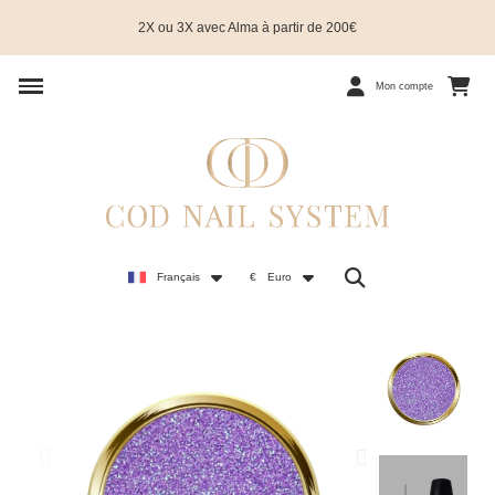
2X ou 3X avec Alma à partir de 200€
Mon compte
Français
€
Euro