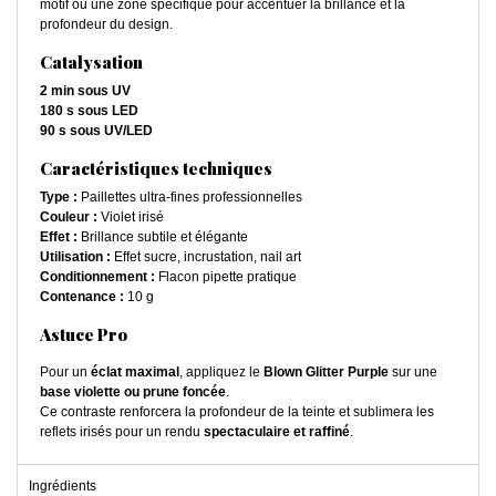
motif ou une zone spécifique pour accentuer la brillance et la
profondeur du design.
Catalysation
2 min sous UV
180 s sous LED
90 s sous UV/LED
Caractéristiques techniques
Type :
Paillettes ultra-fines professionnelles
Couleur :
Violet irisé
Effet :
Brillance subtile et élégante
Utilisation :
Effet sucre, incrustation, nail art
Conditionnement :
Flacon pipette pratique
Contenance :
10 g
Astuce Pro
Pour un
éclat maximal
, appliquez le
Blown Glitter Purple
sur une
base violette ou prune foncée
.
Ce contraste renforcera la profondeur de la teinte et sublimera les
reflets irisés pour un rendu
spectaculaire et raffiné
.
Ingrédients