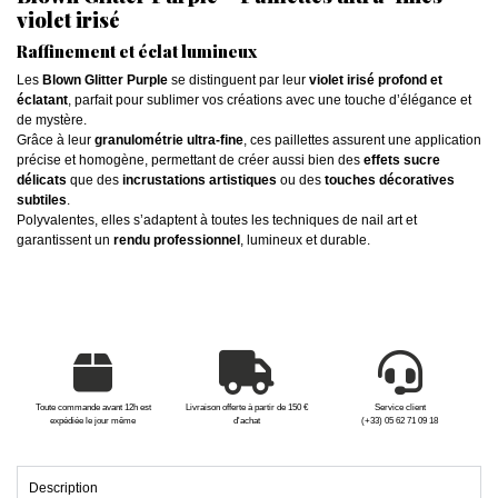
violet irisé
Raffinement et éclat lumineux
Les
Blown Glitter Purple
se distinguent par leur
violet irisé profond et
éclatant
, parfait pour sublimer vos créations avec une touche d’élégance et
de mystère.
Grâce à leur
granulométrie ultra-fine
, ces paillettes assurent une application
précise et homogène, permettant de créer aussi bien des
effets sucre
délicats
que des
incrustations artistiques
ou des
touches décoratives
subtiles
.
Polyvalentes, elles s’adaptent à toutes les techniques de nail art et
garantissent un
rendu professionnel
, lumineux et durable.
Toute commande avant 12h est
Livraison offerte à partir de 150 €
Service client
expédiée le jour même
d'achat
(+33) 05 62 71 09 18
Description