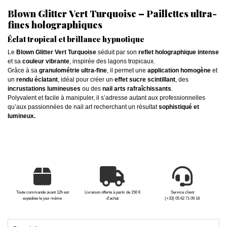
Blown Glitter Vert Turquoise – Paillettes ultra-
fines holographiques
Éclat tropical et brillance hypnotique
Le
Blown Glitter Vert Turquoise
séduit par son
reflet holographique intense
et sa
couleur vibrante
, inspirée des lagons tropicaux.
Grâce à sa
granulométrie ultra-fine
, il permet une
application homogène
et
un
rendu éclatant
, idéal pour créer un
effet sucre scintillant
, des
incrustations lumineuses
ou des
nail arts rafraîchissants
.
Polyvalent et facile à manipuler, il s’adresse autant aux professionnelles
qu’aux passionnées de nail art recherchant un résultat
sophistiqué et
lumineux.
Toute commande avant 12h est
Livraison offerte à partir de 150 €
Service client
expédiée le jour même
d'achat
(+33) 05 62 71 09 18