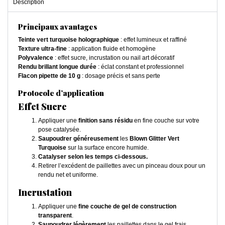
Description
Principaux avantages
Teinte vert turquoise holographique
: effet lumineux et raffiné
Texture ultra-fine
: application fluide et homogène
Polyvalence
: effet sucre, incrustation ou nail art décoratif
Rendu brillant longue durée
: éclat constant et professionnel
Flacon pipette de 10 g
: dosage précis et sans perte
Protocole d’application
Effet Sucre
Appliquer une
finition sans résidu
en fine couche sur votre
pose catalysée.
Saupoudrer généreusement
les
Blown Glitter Vert
Turquoise
sur la surface encore humide.
Catalyser selon les temps ci-dessous.
Retirer l’excédent de paillettes avec un pinceau doux pour un
rendu net et uniforme.
Incrustation
Appliquer une
fine couche de gel de construction
transparent
.
Saupoudrer légèrement
les paillettes dans le gel frais.