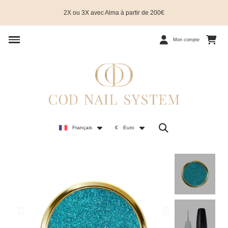
2X ou 3X avec Alma à partir de 200€
Mon compte
Français
€
Euro