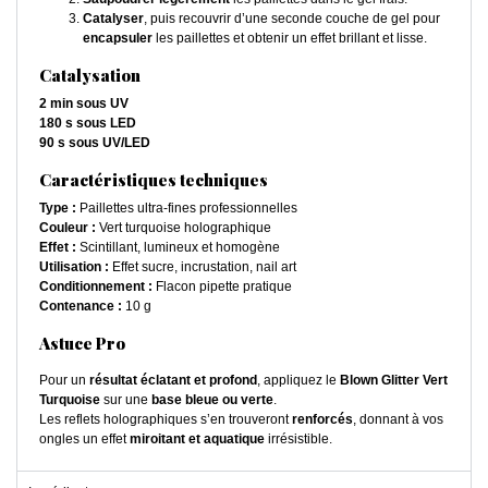
Catalyser
, puis recouvrir d’une seconde couche de gel pour
encapsuler
les paillettes et obtenir un effet brillant et lisse.
Catalysation
2 min sous UV
180 s sous LED
90 s sous UV/LED
Caractéristiques techniques
Type :
Paillettes ultra-fines professionnelles
Couleur :
Vert turquoise holographique
Effet :
Scintillant, lumineux et homogène
Utilisation :
Effet sucre, incrustation, nail art
Conditionnement :
Flacon pipette pratique
Contenance :
10 g
Astuce Pro
Pour un
résultat éclatant et profond
, appliquez le
Blown Glitter Vert
Turquoise
sur une
base bleue ou verte
.
Les reflets holographiques s’en trouveront
renforcés
, donnant à vos
ongles un effet
miroitant et aquatique
irrésistible.