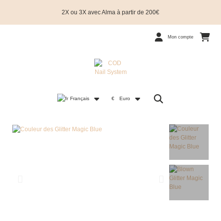
2X ou 3X avec Alma à partir de 200€
Mon compte
Français
€
Euro