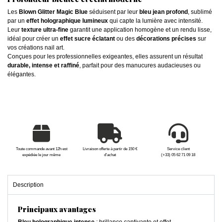
Les
Blown Glitter Magic Blue
séduisent par leur
bleu jean profond
, sublimé
par un
effet holographique lumineux
qui capte la lumière avec intensité.
Leur
texture ultra-fine
garantit une application homogène et un rendu lisse,
idéal pour créer un
effet sucre éclatant
ou des
décorations précises
sur
vos créations nail art.
Conçues pour les professionnelles exigeantes, elles assurent un résultat
durable, intense et raffiné
, parfait pour des manucures audacieuses ou
élégantes.
Toute commande avant 12h est
Livraison offerte à partir de 150 €
Service client
expédiée le jour même
d'achat
(+33) 05 62 71 09 18
Description
Principaux avantages