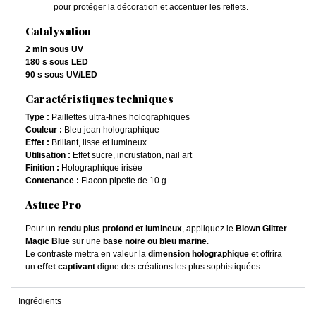
pour protéger la décoration et accentuer les reflets.
Catalysation
2 min sous UV
180 s sous LED
90 s sous UV/LED
Caractéristiques techniques
Type :
Paillettes ultra-fines holographiques
Couleur :
Bleu jean holographique
Effet :
Brillant, lisse et lumineux
Utilisation :
Effet sucre, incrustation, nail art
Finition :
Holographique irisée
Contenance :
Flacon pipette de 10 g
Astuce Pro
Pour un
rendu plus profond et lumineux
, appliquez le
Blown Glitter
Magic Blue
sur une
base noire ou bleu marine
.
Le contraste mettra en valeur la
dimension holographique
et offrira
un
effet captivant
digne des créations les plus sophistiquées.
Ingrédients