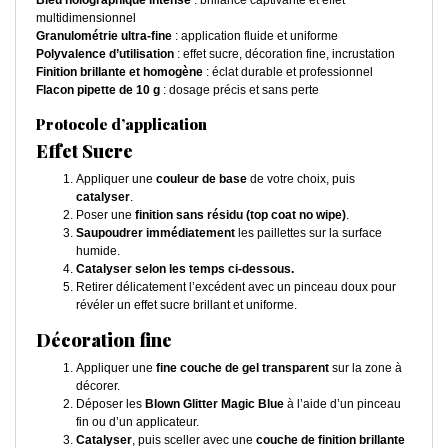
Bleu holographique intense
: brillance captivante et effet
multidimensionnel
Granulométrie ultra-fine
: application fluide et uniforme
Polyvalence d’utilisation
: effet sucre, décoration fine, incrustation
Finition brillante et homogène
: éclat durable et professionnel
Flacon pipette de 10 g
: dosage précis et sans perte
Protocole d’application
Effet Sucre
Appliquer une
couleur de base
de votre choix, puis
catalyser
.
Poser une
finition sans résidu (top coat no wipe)
.
Saupoudrer immédiatement
les paillettes sur la surface
humide.
Catalyser selon les temps ci-dessous.
Retirer délicatement l’excédent avec un pinceau doux pour
révéler un effet sucre brillant et uniforme.
Décoration fine
Appliquer une
fine couche de gel transparent
sur la zone à
décorer.
Déposer les
Blown Glitter Magic Blue
à l’aide d’un pinceau
fin ou d’un applicateur.
Catalyser
, puis sceller avec une
couche de finition brillante