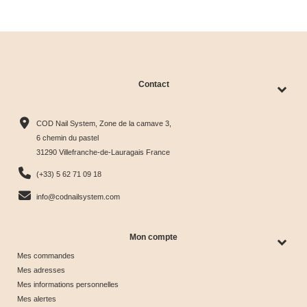
clear
Contact
Collection
Box
Box Cat
Collection
Harmony
Candy
Eye
Cat Eye
COD Nail System, Zone de la camave 3,
Tips &





Collection





Crystal





Soie &





6 chemin du pastel
31290 Villefranche-de-Lauragais France
nuancier
& Tips
Glow &
Tips
65,00 €
40,00 €
44,17 €
44,17 €
(+33) 5 62 71 09 18
Tips
info@codnailsystem.com
Mon compte
Mes commandes
Mes adresses
Mes informations personnelles
Mes alertes