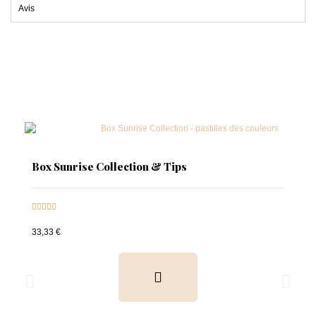
Avis
Box Sunrise Collection & Tips





33,33 €