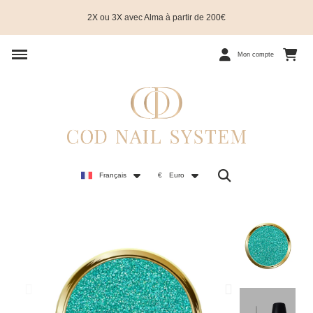
2X ou 3X avec Alma à partir de 200€
Mon compte
Français
€
Euro