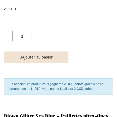
2,92 € HT
−
+
Ajouter au panier
En achetant ce produit vous gagnerez
2 COD points
grâce à notre
programme de fidélité. Votre panier totalisera
2 COD points
.
Blown Glitter Sea Blue – Paillettes ultra-fines