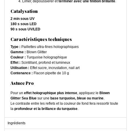
Limer, dépoussiérer et
terminer avec une finition brillante
.
Catalysation
2 min sous UV
180 s sous LED
90 s sous UV/LED
Caractéristiques techniques
Type :
Paillettes ultra-fines holographiques
Gamme :
Blown Glitter
Couleur :
Turquoise holographique
Effet :
Scintillant, profond et lumineux
Utilisation :
Effet sucre, incrustation, nail art
Contenance :
Flacon pipette de 10 g
Astuce Pro
Pour un
effet holographique plus intense
, appliquez le
Blown
Glitter Sea Blue
sur une
base turquoise, bleue ou marine
.
Le contraste entre les reflets et la couleur de fond fera ressortir toute
la
profondeur et la brillance du turquoise
.
Ingrédients