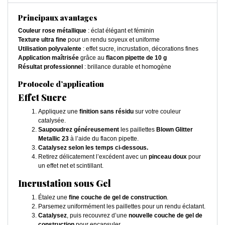
Principaux avantages
Couleur rose métallique
: éclat élégant et féminin
Texture ultra fine
pour un rendu soyeux et uniforme
Utilisation polyvalente
: effet sucre, incrustation, décorations fines
Application maîtrisée
grâce au
flacon pipette de 10 g
Résultat professionnel
: brillance durable et homogène
Protocole d’application
Effet Sucre
Appliquez une
finition sans résidu
sur votre couleur
catalysée.
Saupoudrez généreusement
les paillettes
Blown Glitter
Metallic 23
à l’aide du flacon pipette.
Catalysez selon les temps ci-dessous.
Retirez délicatement l’excédent avec un
pinceau doux
pour
un effet net et scintillant.
Incrustation sous Gel
Étalez une
fine couche de gel de construction
.
Parsemez uniformément les paillettes pour un rendu éclatant.
Catalysez
, puis recouvrez d’une
nouvelle couche de gel de
construction
pour encapsuler.