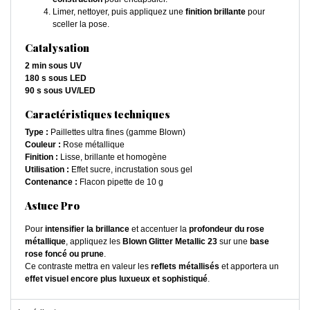
Limer, nettoyer, puis appliquez une
finition brillante
pour
sceller la pose.
Catalysation
2 min sous UV
180 s sous LED
90 s sous UV/LED
Caractéristiques techniques
Type :
Paillettes ultra fines (gamme Blown)
Couleur :
Rose métallique
Finition :
Lisse, brillante et homogène
Utilisation :
Effet sucre, incrustation sous gel
Contenance :
Flacon pipette de 10 g
Astuce Pro
Pour
intensifier la brillance
et accentuer la
profondeur du rose
métallique
, appliquez les
Blown Glitter Metallic 23
sur une
base
rose foncé ou prune
.
Ce contraste mettra en valeur les
reflets métallisés
et apportera un
effet visuel encore plus luxueux et sophistiqué
.