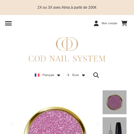
2X ou 3X avec Alma à partir de 200€
Mon compte
Français
€
Euro