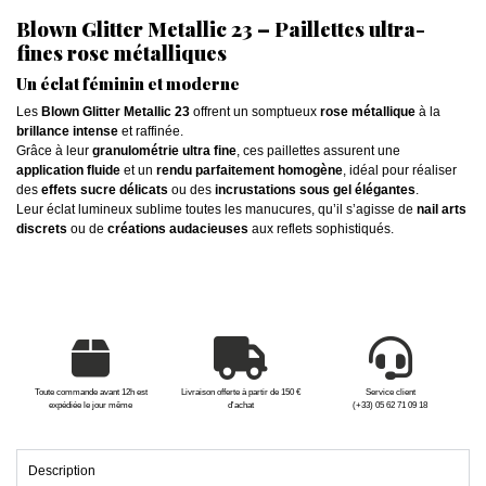
Blown Glitter Metallic 23 – Paillettes ultra-
fines rose métalliques
Un éclat féminin et moderne
Les
Blown Glitter Metallic 23
offrent un somptueux
rose métallique
à la
brillance intense
et raffinée.
Grâce à leur
granulométrie ultra fine
, ces paillettes assurent une
application fluide
et un
rendu parfaitement homogène
, idéal pour réaliser
des
effets sucre délicats
ou des
incrustations sous gel élégantes
.
Leur éclat lumineux sublime toutes les manucures, qu’il s’agisse de
nail arts
discrets
ou de
créations audacieuses
aux reflets sophistiqués.
Toute commande avant 12h est
Livraison offerte à partir de 150 €
Service client
expédiée le jour même
d'achat
(+33) 05 62 71 09 18
Description