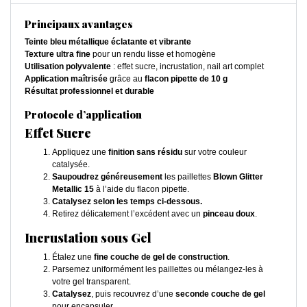
Principaux avantages
Teinte bleu métallique éclatante et vibrante
Texture ultra fine
pour un rendu lisse et homogène
Utilisation polyvalente
: effet sucre, incrustation, nail art complet
Application maîtrisée
grâce au
flacon pipette de 10 g
Résultat professionnel et durable
Protocole d’application
Effet Sucre
Appliquez une
finition sans résidu
sur votre couleur
catalysée.
Saupoudrez généreusement
les paillettes
Blown Glitter
Metallic 15
à l’aide du flacon pipette.
Catalysez selon les temps ci-dessous.
Retirez délicatement l’excédent avec un
pinceau doux
.
Incrustation sous Gel
Étalez une
fine couche de gel de construction
.
Parsemez uniformément les paillettes ou mélangez-les à
votre gel transparent.
Catalysez
, puis recouvrez d’une
seconde couche de gel
pour encapsuler.