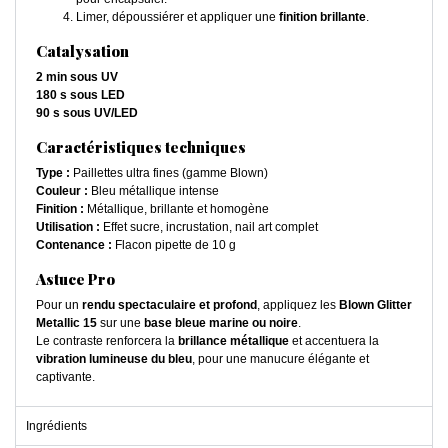
Limer, dépoussiérer et appliquer une
finition brillante
.
Catalysation
2 min sous UV
180 s sous LED
90 s sous UV/LED
Caractéristiques techniques
Type :
Paillettes ultra fines (gamme Blown)
Couleur :
Bleu métallique intense
Finition :
Métallique, brillante et homogène
Utilisation :
Effet sucre, incrustation, nail art complet
Contenance :
Flacon pipette de 10 g
Astuce Pro
Pour un
rendu spectaculaire et profond
, appliquez les
Blown Glitter
Metallic 15
sur une
base bleue marine ou noire
.
Le contraste renforcera la
brillance métallique
et accentuera la
vibration lumineuse du bleu
, pour une manucure élégante et
captivante.
Ingrédients