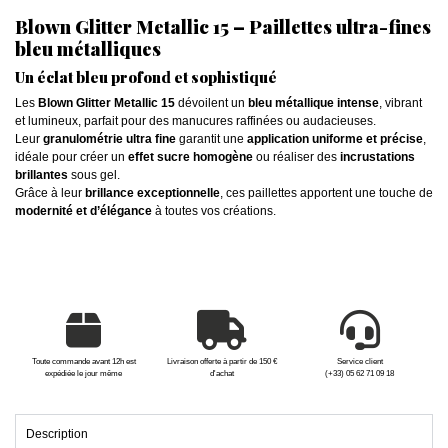
Blown Glitter Metallic 15 – Paillettes ultra-fines
bleu métalliques
Un éclat bleu profond et sophistiqué
Les
Blown Glitter Metallic 15
dévoilent un
bleu métallique intense
, vibrant
et lumineux, parfait pour des manucures raffinées ou audacieuses.
Leur
granulométrie ultra fine
garantit une
application uniforme et précise
,
idéale pour créer un
effet sucre homogène
ou réaliser des
incrustations
brillantes
sous gel.
Grâce à leur
brillance exceptionnelle
, ces paillettes apportent une touche de
modernité et d’élégance
à toutes vos créations.
Toute commande avant 12h est
Livraison offerte à partir de 150 €
Service client
expédiée le jour même
d'achat
(+33) 05 62 71 09 18
Description