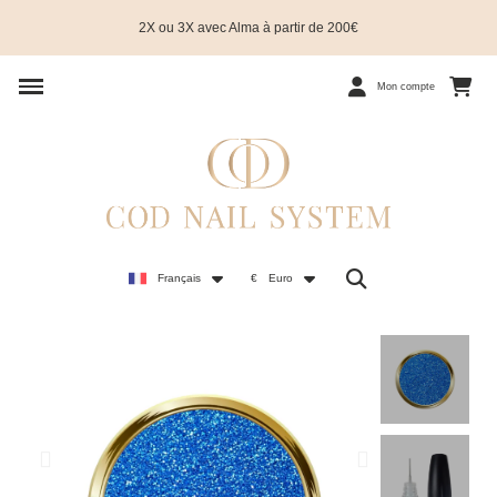
2X ou 3X avec Alma à partir de 200€
Mon compte
Français
€
Euro