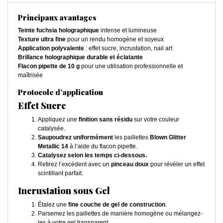
Principaux avantages
Teinte fuchsia holographique
intense et lumineuse
Texture ultra fine
pour un rendu homogène et soyeux
Application polyvalente
: effet sucre, incrustation, nail art
Brillance holographique durable et éclatante
Flacon pipette de 10 g
pour une utilisation professionnelle et
maîtrisée
Protocole d’application
Effet Sucre
Appliquez une
finition sans résidu
sur votre couleur
catalysée.
Saupoudrez uniformément
les paillettes
Blown Glitter
Metallic 14
à l’aide du flacon pipette.
Catalysez selon les temps ci-dessous.
Retirez l’excédent avec un
pinceau doux
pour révéler un effet
scintillant parfait.
Incrustation sous Gel
Étalez une
fine couche de gel de construction
.
Parsemez les paillettes de manière homogène ou mélangez-
les à votre gel transparent.