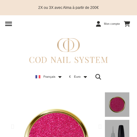
2X ou 3X avec Alma à partir de 200€
Mon compte
Français
€
Euro