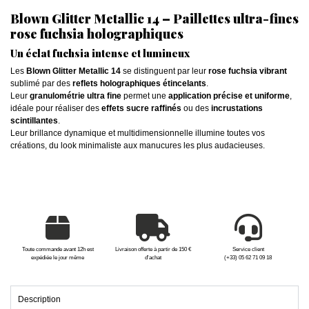
Blown Glitter Metallic 14 – Paillettes ultra-fines
rose fuchsia holographiques
Un éclat fuchsia intense et lumineux
Les
Blown Glitter Metallic 14
se distinguent par leur
rose fuchsia vibrant
sublimé par des
reflets holographiques étincelants
.
Leur
granulométrie ultra fine
permet une
application précise et uniforme
,
idéale pour réaliser des
effets sucre raffinés
ou des
incrustations
scintillantes
.
Leur brillance dynamique et multidimensionnelle illumine toutes vos
créations, du look minimaliste aux manucures les plus audacieuses.
Toute commande avant 12h est
Livraison offerte à partir de 150 €
Service client
expédiée le jour même
d'achat
(+33) 05 62 71 09 18
Description