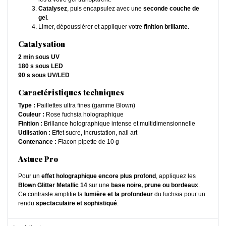
Catalysez
, puis encapsulez avec une
seconde couche de
gel
.
Limer, dépoussiérer et appliquer votre
finition brillante
.
Catalysation
2 min sous UV
180 s sous LED
90 s sous UV/LED
Caractéristiques techniques
Type :
Paillettes ultra fines (gamme Blown)
Couleur :
Rose fuchsia holographique
Finition :
Brillance holographique intense et multidimensionnelle
Utilisation :
Effet sucre, incrustation, nail art
Contenance :
Flacon pipette de 10 g
Astuce Pro
Pour un
effet holographique encore plus profond
, appliquez les
Blown Glitter Metallic 14
sur une
base noire, prune ou bordeaux
.
Ce contraste amplifie la
lumière et la profondeur
du fuchsia pour un
rendu
spectaculaire et sophistiqué
.